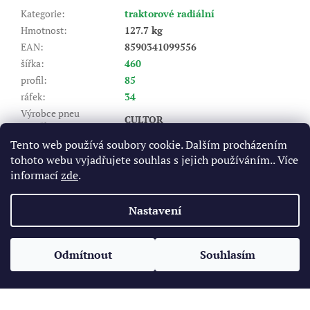
Kategorie
:
traktorové radiální
Hmotnost
:
127.7 kg
EAN
:
8590341099556
šířka
:
460
profil
:
85
ráfek
:
34
Výrobce pneu
CULTOR
(značka)
:
Index nosnosti (LI)
:
147/144
Tento web používá soubory cookie. Dalším procházením
tohoto webu vyjadřujete souhlas s jejich používáním.. Více
A8 - do 40 km/hod, B - do 50
Rychlostní index (SI)
:
km/hod
informací
zde
.
Položka byla vyprodána…
Nastavení
Z
á
Odmítnout
Souhlasím
Vytvořil Shoptet
p
a
t
Copyright 2026
Pneukomplet.cz
. Všechna práva vyhrazena.
í