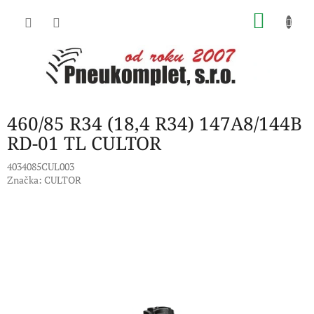
Přejít
NÁKU
na
obsah
KOŠÍK
460/85 R34 (18,4 R34) 147A8/144B
RD-01 TL CULTOR
4034085CUL003
Značka:
CULTOR