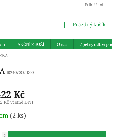
Přihlášení
NÁKUPNÍ
Prázdný košík
KOŠÍK
nám
AKČNÍ ZBOŽÍ
O nás
Zpětný odběr pneumatik
ÖZKA
KA
4024070OZK004
422 Kč
62 Kč včetně DPH
dem
(2 ks)