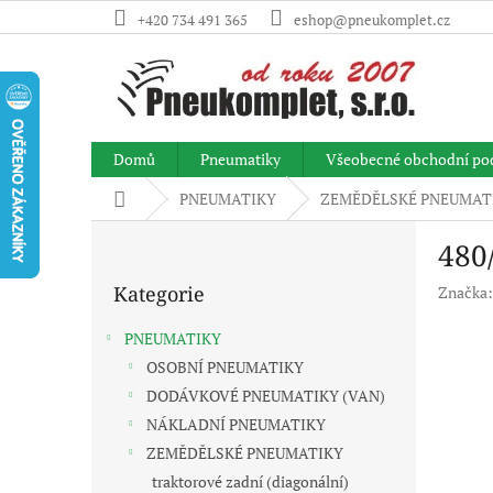
Přejít
+420 734 491 365
eshop@pneukomplet.cz
na
obsah
Domů
Pneumatiky
Všeobecné obchodní po
Domů
PNEUMATIKY
ZEMĚDĚLSKÉ PNEUMAT
P
480
o
Přeskočit
s
Kategorie
Značka
kategorie
t
r
PNEUMATIKY
a
OSOBNÍ PNEUMATIKY
n
DODÁVKOVÉ PNEUMATIKY (VAN)
n
í
NÁKLADNÍ PNEUMATIKY
p
ZEMĚDĚLSKÉ PNEUMATIKY
a
traktorové zadní (diagonální)