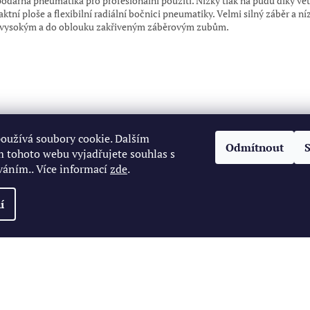
odárná pneumatika pro profesionální použití. Nízký tlak na půdu díky vět
ktní ploše a flexibilní radiální bočnici pneumatiky. Velmi silný záběr a n
 vysokým a do oblouku zakřiveným záběrovým zubům.
oužívá soubory cookie. Dalším
Odmítnout
 tohoto webu vyjadřujete souhlas s
váním.. Více informací
zde
.
í
zena.
Upravit nastavení cookies