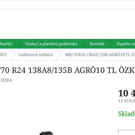
HLEDAT
dmínky
Dodací a platební podmínky
Kontakt
Napište 
IKY
traktorové radiální
480/70 R24 138A8/135B AGRÖ10 TL 
/70 R24 138A8/135B AGRÖ10 TL ÖZ
:
ÖZKA
10 
12 610,
Měrná
Skla
cena: