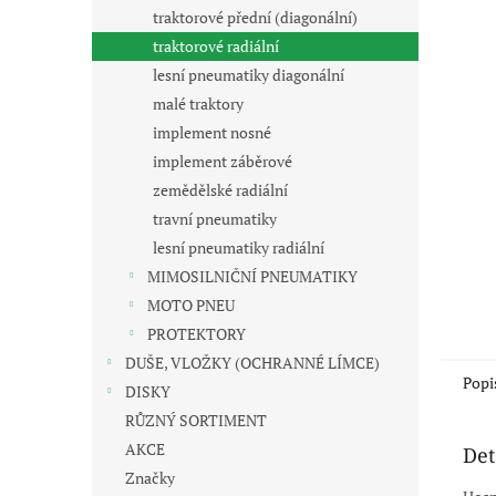
n
traktorové přední (diagonální)
e
traktorové radiální
l
lesní pneumatiky diagonální
malé traktory
implement nosné
implement záběrové
zemědělské radiální
travní pneumatiky
lesní pneumatiky radiální
MIMOSILNIČNÍ PNEUMATIKY
MOTO PNEU
PROTEKTORY
DUŠE, VLOŽKY (OCHRANNÉ LÍMCE)
Popi
DISKY
RŮZNÝ SORTIMENT
AKCE
Det
Značky