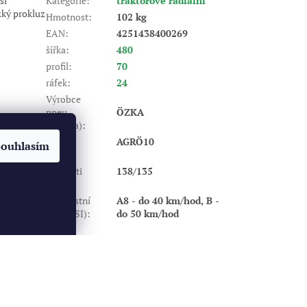
ší
Kategorie
:
traktorové radiální
ízký prokluz
Hmotnost
:
102 kg
EAN
:
4251438400269
šířka
:
480
profil
:
70
ráfek
:
24
Výrobce
pneu
ÖZKA
(značka)
:
Dezén
:
AGRÖ10
Souhlasím
Index
nosnosti
138/135
(LI)
:
Rychlostní
A8 - do 40 km/hod, B -
index (SI)
:
do 50 km/hod
Vytvořil Shoptet