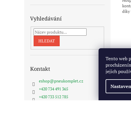
Hosp
konta
díky
Vyhledávání
HLEDAT
Tento web p
procházením
Kontakt
jejich použí
eshop
@
pneukomplet.cz
Nastaven
+420 734 491 365
+420 733 512 785
Pneukomplet na FB
Z
á
Copyright 2026
Pneukomplet.cz
. Všechna práva vyhra
p