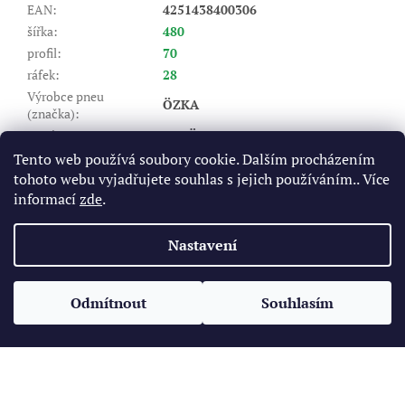
EAN
:
4251438400306
šířka
:
480
profil
:
70
ráfek
:
28
Výrobce pneu
ÖZKA
(značka)
:
Dezén
:
AGRÖ10
Index nosnosti (LI)
:
140/140
Tento web používá soubory cookie. Dalším procházením
tohoto webu vyjadřujete souhlas s jejich používáním.. Více
A8 - do 40 km/hod, B - do 50
Rychlostní index (SI)
:
km/hod
informací
zde
.
Položka byla vyprodána…
Nastavení
Z
á
Odmítnout
Souhlasím
Vytvořil Shoptet
p
a
t
Copyright 2026
Pneukomplet.cz
. Všechna práva vyhrazena.
í
Upravit nastavení cookies