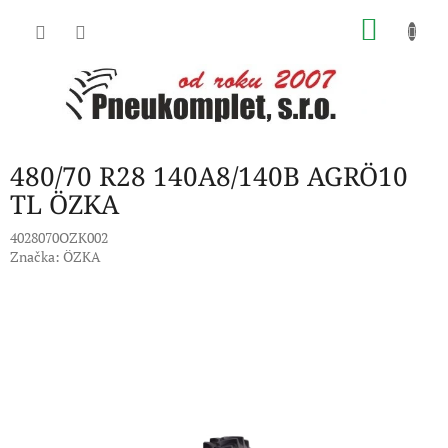
Přejít
NÁKU
na
obsah
KOŠÍK
480/70 R28 140A8/140B AGRÖ10
TL ÖZKA
4028070OZK002
Značka:
ÖZKA