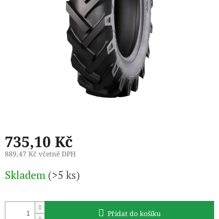
735,10 Kč
889,47 Kč včetně DPH
Měrná
Skladem
(>5 ks)
cena:
Přidat do košíku