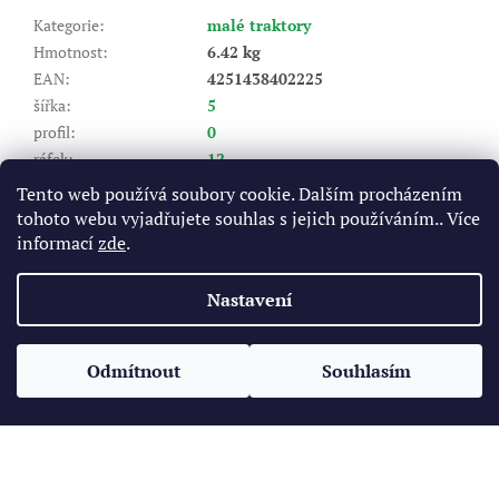
Kategorie
:
malé traktory
Hmotnost
:
6.42 kg
EAN
:
4251438402225
šířka
:
5
profil
:
0
ráfek
:
12
Výrobce pneu (značka)
:
ÖZKA
Tento web používá soubory cookie. Dalším procházením
Dezén
:
KNK52
tohoto webu vyjadřujete souhlas s jejich používáním.. Více
Index nosnosti (LI)
:
62
informací
zde
.
Rychlostní index (SI)
:
A6 - do 30 km/hod
Nastavení
Z
á
Odmítnout
Souhlasím
Vytvořil Shoptet
p
a
t
Copyright 2026
Pneukomplet.cz
. Všechna práva vyhrazena.
í
Upravit nastavení cookies