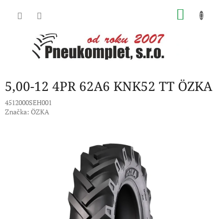
Přejít
NÁKU
na
obsah
KOŠÍK
5,00-12 4PR 62A6 KNK52 TT ÖZKA
4512000SEH001
Značka:
ÖZKA