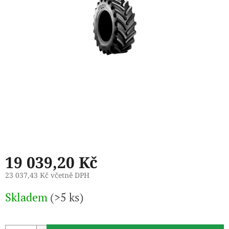
19 039,20 Kč
23 037,43 Kč včetně DPH
Měrná
Skladem
(>5 ks)
cena: