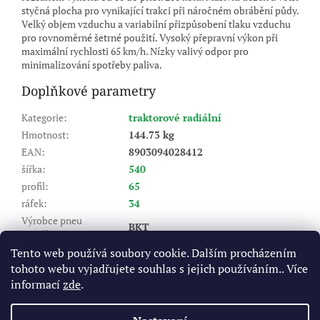
styčná plocha pro vynikající trakci při náročném obrábění půdy.
Velký objem vzduchu a variabilní přizpůsobení tlaku vzduchu
pro rovnoměrné šetrné použití. Vysoký přepravní výkon při
maximální rychlosti 65 km/h. Nízky valivý odpor pro
minimalizování spotřeby paliva.
Doplňkové parametry
Kategorie
:
traktorové radiální
Hmotnost
:
144.73 kg
EAN
:
8903094028412
šířka
:
540
profil
:
65
ráfek
:
34
Výrobce pneu
BKT
(značka)
:
Dezén
:
Agrimax RT 657
Tento web používá soubory cookie. Dalším procházením
tohoto webu vyjadřujete souhlas s jejich používáním.. Více
Index nosnosti (LI)
:
155/152
informací
zde
.
A8 - do 40 km/hod, D - do 65
Rychlostní index (SI)
:
km/hod