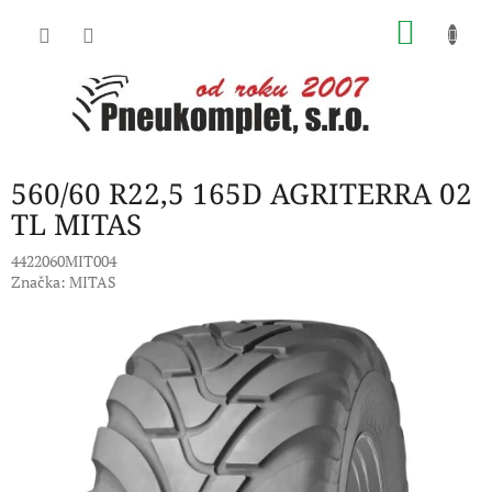
Přejít
NÁKU
na
obsah
KOŠÍK
560/60 R22,5 165D AGRITERRA 02
TL MITAS
4422060MIT004
Značka:
MITAS