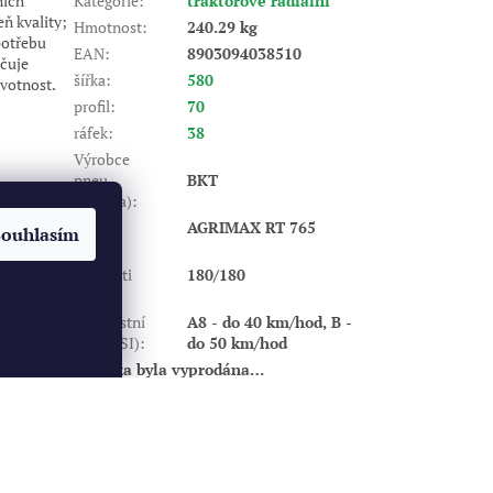
ních
Kategorie
:
traktorové radiální
ň kvality;
Hmotnost
:
240.29 kg
potřebu
EAN
:
8903094038510
čuje
šířka
:
580
votnost.
profil
:
70
ráfek
:
38
Výrobce
pneu
BKT
(značka)
:
Dezén
:
AGRIMAX RT 765
Souhlasím
Index
nosnosti
180/180
(LI)
:
Rychlostní
A8 - do 40 km/hod, B -
index (SI)
:
do 50 km/hod
Položka byla vyprodána…
Vytvořil Shoptet