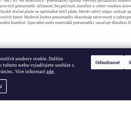
 - BKT RT765 AGRIMAX - pneumatiky splňují všechny požadavky moder
torových pneumatik: účinnost, bezpečnost, komfort a velmi vysokou úrove
 široké styčné ploše se optimálně šetří půda. Menší valivý odpor snižuje s
nných hmot. Moderní kostra pneumatiky absorbuje nerovnosti a zabezpe
mální komfort. Speciální směs materiálů pneumatiky zaručuje dlouhou ži
oužívá soubory cookie. Dalším
Odmítnout
 tohoto webu vyjadřujete souhlas s
váním.. Více informací
zde
.
í
zena.
Upravit nastavení cookies