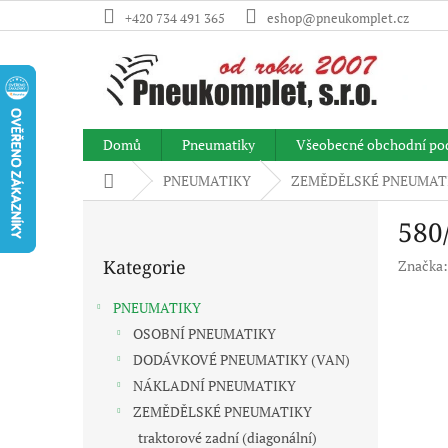
Přejít
+420 734 491 365
eshop@pneukomplet.cz
na
obsah
Domů
Pneumatiky
Všeobecné obchodní po
Domů
PNEUMATIKY
ZEMĚDĚLSKÉ PNEUMAT
P
580
o
Přeskočit
s
Kategorie
Značka
kategorie
t
r
PNEUMATIKY
a
OSOBNÍ PNEUMATIKY
n
DODÁVKOVÉ PNEUMATIKY (VAN)
n
í
NÁKLADNÍ PNEUMATIKY
p
ZEMĚDĚLSKÉ PNEUMATIKY
a
traktorové zadní (diagonální)