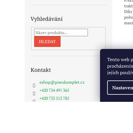
PNEU
trak
Díky
poho
Vyhledávání
maxi
HLEDAT
Tento web p
procházením
Kontakt
jejich použí
eshop
@
pneukomplet.cz
Nastaven
+420 734 491 365
+420 733 512 785
Pneukomplet na FB
Z
á
Copyright 2026
Pneukomplet.cz
. Všechna práva vyhra
p