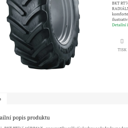
BKT RT7
RADIÁLNÍ
komfortem
ilustrati
Detailní
TISK
s
ailní popis produktu