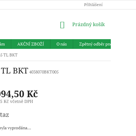
Přihlášení
NÁKUPNÍ
Prázdný košík
KOŠÍK
nám
AKČNÍ ZBOŽÍ
O nás
Zpětný odběr pneumatik
65 TL BKT
 TL BKT
4038070BKT005
094,50 Kč
35 Kč včetně DPH
taz
byla vyprodána…