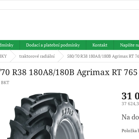
HLEDAT
dmínky
Dodací a platební podmínky
Kontakt
Napište 
IKY
traktorové radiální
580/70 R38 180A8/180B Agrimax RT 7
/70 R38 180A8/180B Agrimax RT 765
:
BKT
31 
37 624,
Měrná
Na do
cena:
Položka 