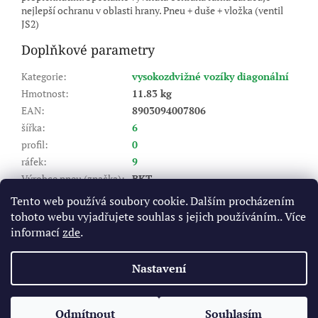
nejlepší ochranu v oblasti hrany. Pneu + duše + vložka (ventil
JS2)
Doplňkové parametry
Kategorie
:
vysokozdvižné vozíky diagonální
Hmotnost
:
11.83 kg
EAN
:
8903094007806
šířka
:
6
profil
:
0
ráfek
:
9
Výrobce pneu (značka)
:
BKT
Dezén
:
Power Trax HD
Tento web používá soubory cookie. Dalším procházením
Index nosnosti (LI)
:
118
tohoto webu vyjadřujete souhlas s jejich používáním.. Více
Rychlostní index (SI)
:
A5 - do 25 km/hod
informací
zde
.
Výška dezénu (mm)
:
16
Nastavení
Z
á
Odmítnout
Souhlasím
Vytvořil Shoptet