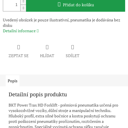
Přidat do košíku
Uvedený obrázek je pouze ilustrativní, pneumatika je dodávána bez
disku
Detailní informace
ZEPTAT SE
HLÍDAT
SDÍLET
Popis
Detailní popis produktu
BKT Power Trax HD Forklift - prémiová pneumatika určená pro
vysokozdvižné vozíky, důlní stroje a manipulační techniku.
Hluboký profil, extra silné bočnice a kostra poskytují ochranu
proti poškození pneumatiky proříznutím, roztržením a
propíchnutím. Speciálně vyvinutá ochrana ráfku zaručuje