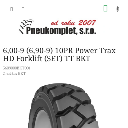
Přejít
NÁKU
na
obsah
KOŠÍK
6,00-9 (6,90-9) 10PR Power Trax
HD Forklift (SET) TT BKT
3609000BKT001
Značka:
BKT