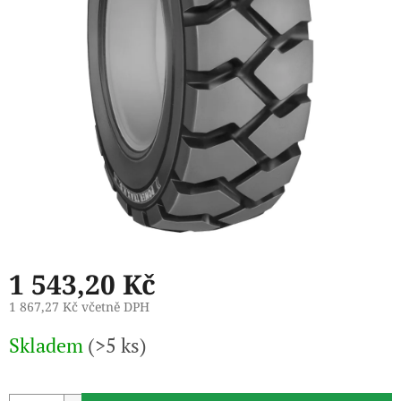
1 543,20 Kč
1 867,27 Kč včetně DPH
Měrná
Skladem
(>5 ks)
cena: