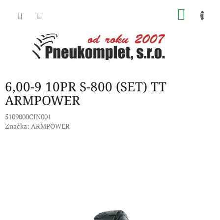
Přejít
NÁKU
na
obsah
KOŠÍK
6,00-9 10PR S-800 (SET) TT
ARMPOWER
5109000CIN001
Značka:
ARMPOWER