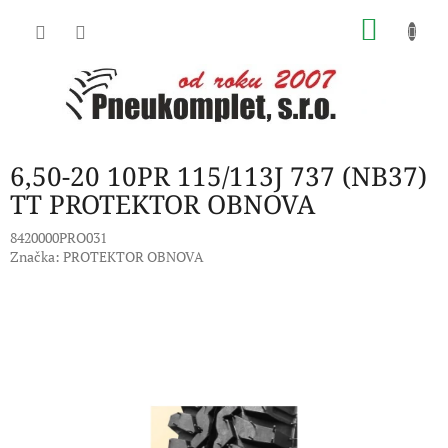
Přejít
NÁKU
na
obsah
KOŠÍK
6,50-20 10PR 115/113J 737 (NB37)
TT PROTEKTOR OBNOVA
8420000PRO031
Značka:
PROTEKTOR OBNOVA