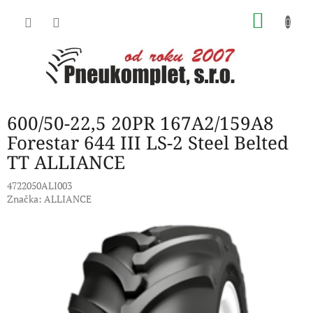
Přejít
NÁKU
na
obsah
KOŠÍK
600/50-22,5 20PR 167A2/159A8
Forestar 644 III LS-2 Steel Belted
TT ALLIANCE
4722050ALI003
Značka:
ALLIANCE