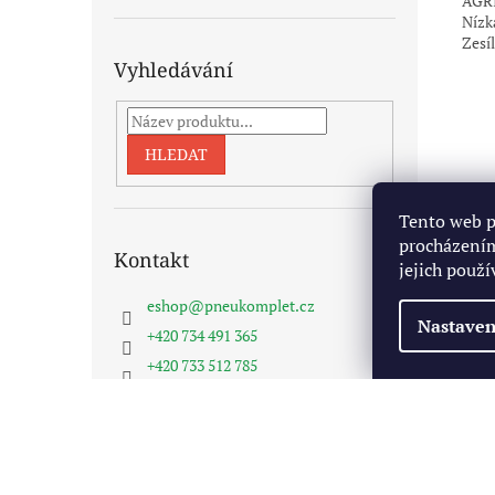
AGRI
Nízk
Zesí
Vyhledávání
HLEDAT
Tento web p
procházením
Kontakt
jejich použí
eshop
@
pneukomplet.cz
Nastaven
+420 734 491 365
+420 733 512 785
Pneukomplet na FB
Z
á
Copyright 2026
Pneukomplet.cz
. Všechna práva vyhra
p