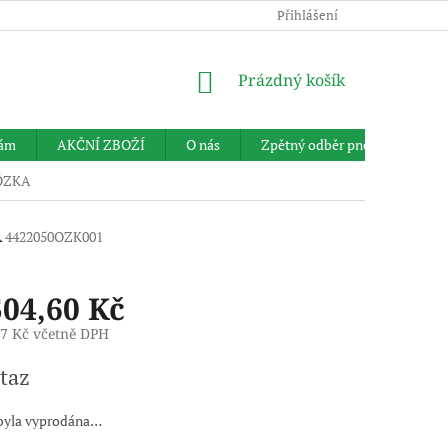
Přihlášení
NÁKUPNÍ
Prázdný košík
KOŠÍK
nám
AKČNÍ ZBOŽÍ
O nás
Zpětný odběr pneumatik
 ÖZKA
A
4422050OZK001
504,60 Kč
57 Kč včetně DPH
taz
byla vyprodána…