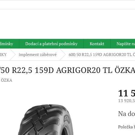
HLEDAT
dmínky
Dodací a platební podmínky
Kontakt
Napište 
IKY
implement záběrové
600/50 R22,5 159D AGRIGOR20 TL
/50 R22,5 159D AGRIGOR20 TL ÖZK
:
ÖZKA
11 
13 920,
Měrná
Na do
cena:
Položka 