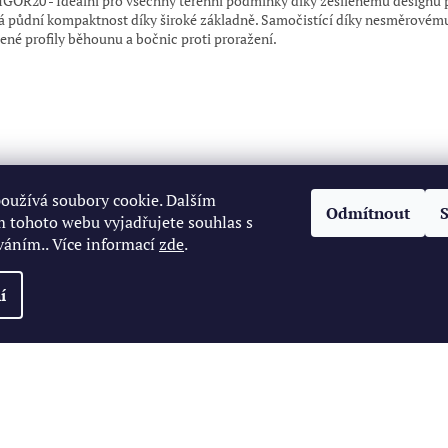
GOR20 - Ideální pro všechny terénní podmínky díky zesílenému designu 
á půdní kompaktnost díky široké základně. Samočistící díky nesměrovém
lené profily běhounu a bočnic proti proražení.
oužívá soubory cookie. Dalším
Odmítnout
 tohoto webu vyjadřujete souhlas s
váním.. Více informací
zde
.
í
zena.
Upravit nastavení cookies