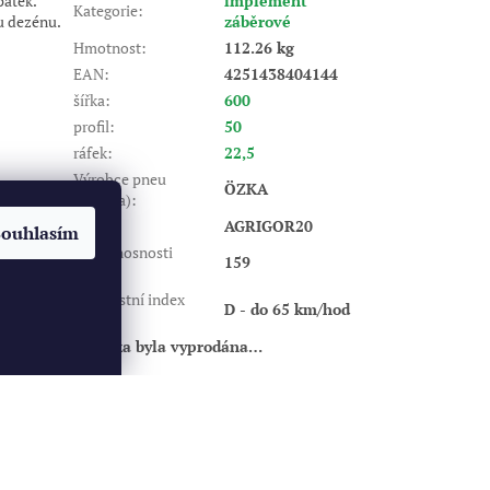
patek.
implement
Kategorie
:
u dezénu.
záběrové
Hmotnost
:
112.26 kg
EAN
:
4251438404144
šířka
:
600
profil
:
50
ráfek
:
22,5
Výrobce pneu
ÖZKA
(značka)
:
Dezén
:
AGRIGOR20
Souhlasím
Index nosnosti
159
(LI)
:
Rychlostní index
D - do 65 km/hod
(SI)
:
Položka byla vyprodána…
Vytvořil Shoptet