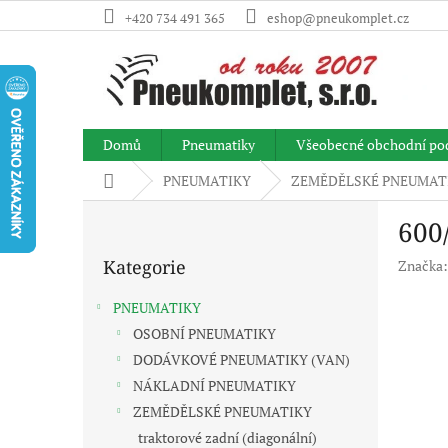
Přejít
+420 734 491 365
eshop@pneukomplet.cz
na
obsah
Domů
Pneumatiky
Všeobecné obchodní po
Domů
PNEUMATIKY
ZEMĚDĚLSKÉ PNEUMAT
P
600
o
Přeskočit
s
Kategorie
Značka
kategorie
t
r
PNEUMATIKY
a
OSOBNÍ PNEUMATIKY
n
DODÁVKOVÉ PNEUMATIKY (VAN)
n
í
NÁKLADNÍ PNEUMATIKY
p
ZEMĚDĚLSKÉ PNEUMATIKY
a
traktorové zadní (diagonální)