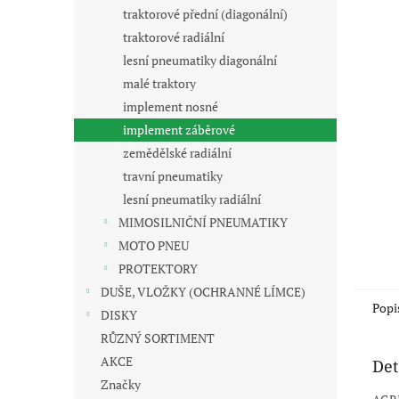
n
traktorové přední (diagonální)
e
traktorové radiální
l
lesní pneumatiky diagonální
malé traktory
implement nosné
implement záběrové
zemědělské radiální
travní pneumatiky
lesní pneumatiky radiální
MIMOSILNIČNÍ PNEUMATIKY
MOTO PNEU
PROTEKTORY
DUŠE, VLOŽKY (OCHRANNÉ LÍMCE)
Popi
DISKY
RŮZNÝ SORTIMENT
AKCE
Det
Značky