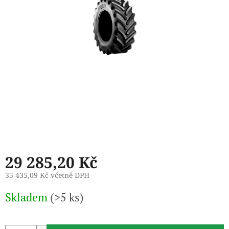
29 285,20 Kč
35 435,09 Kč včetně DPH
Měrná
Skladem
(>5 ks)
cena: