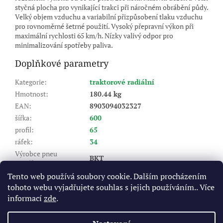
styčná plocha pro vynikající trakci při náročném obrábění půdy.
Velký objem vzduchu a variabilní přizpůsobení tlaku vzduchu
pro rovnoměrné šetrné použití. Vysoký přepravní výkon při
maximální rychlosti 65 km/h. Nízky valivý odpor pro
minimalizování spotřeby paliva.
Doplňkové parametry
Kategorie
:
traktorové radiální
Hmotnost
:
180.44 kg
EAN
:
8903094032327
šířka
:
600
profil
:
65
ráfek
:
34
Výrobce pneu
BKT
(značka)
:
Dezén
:
Agrimax RT 657
Tento web používá soubory cookie. Dalším procházením
tohoto webu vyjadřujete souhlas s jejich používáním.. Více
Index nosnosti (LI)
:
160/157
informací
zde
.
A8 - do 40 km/hod, D - do 65
Rychlostní index (SI)
:
km/hod