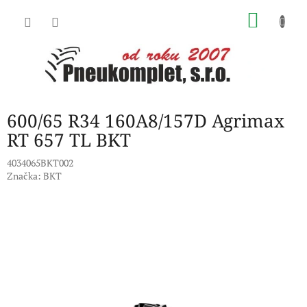
Přejít
NÁKU
na
obsah
KOŠÍK
600/65 R34 160A8/157D Agrimax
RT 657 TL BKT
4034065BKT002
Značka:
BKT