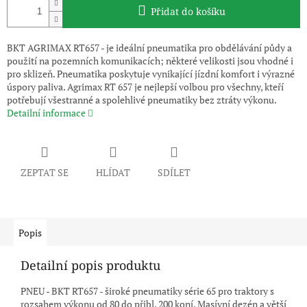
Přidat do košíku
BKT AGRIMAX RT657 - je ideální pneumatika pro obdělávání půdy a
použití na pozemních komunikacích; některé velikosti jsou vhodné i
pro sklizeň. Pneumatika poskytuje vynikající jízdní komfort i výrazné
úspory paliva. Agrimax RT 657 je nejlepší volbou pro všechny, kteří
potřebují všestranné a spolehlivé pneumatiky bez ztráty výkonu.
Detailní informace
ZEPTAT SE
HLÍDAT
SDÍLET
Popis
Detailní popis produktu
PNEU - BKT RT657 - široké pneumatiky série 65 pro traktory s
rozsahem výkonu od 80 do přibl. 200 koní. Masívní dezén a větší