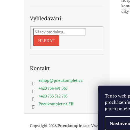
Hosp
konta
díky
Vyhledávání
HLEDAT
Kontakt
eshop
@
pneukomplet.cz
+420 734 491 365
Tento web p
+420 733 512 785
procházením
Pneukomplet na FB
jejich použí
Z
á
Nastaven
Copyright 2026
Pneukomplet.cz
. Všechna práva vyhra
p