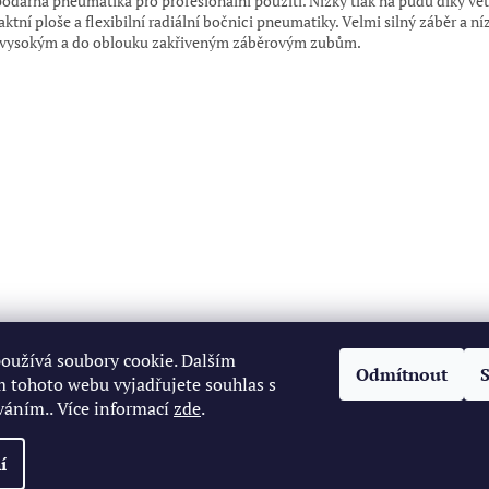
odárná pneumatika pro profesionální použití. Nízký tlak na půdu díky vět
ktní ploše a flexibilní radiální bočnici pneumatiky. Velmi silný záběr a n
 vysokým a do oblouku zakřiveným záběrovým zubům.
oužívá soubory cookie. Dalším
Odmítnout
 tohoto webu vyjadřujete souhlas s
váním.. Více informací
zde
.
í
zena.
Upravit nastavení cookies