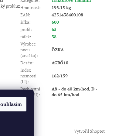
ší
Kategorie
:
traktorové radiální
ízký prokluz
Hmotnost
:
193.15 kg
EAN
:
4251438400108
šířka
:
600
profil
:
65
ráfek
:
38
Výrobce
pneu
ÖZKA
(značka)
:
Dezén
:
AGRÖ10
Index
nosnosti
162/159
(LI)
:
Rychlostní
A8 - do 40 km/hod, D -
index (SI)
:
do 65 km/hod
Souhlasím
Vytvořil Shoptet