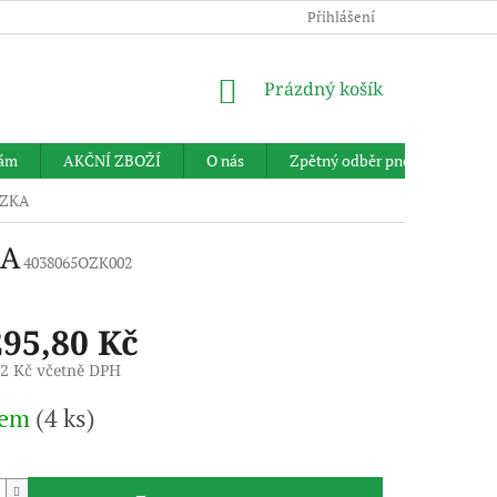
Přihlášení
NÁKUPNÍ
Prázdný košík
KOŠÍK
nám
AKČNÍ ZBOŽÍ
O nás
Zpětný odběr pneumatik
ÖZKA
KA
4038065OZK002
295,80 Kč
92 Kč včetně DPH
dem
(4 ks)