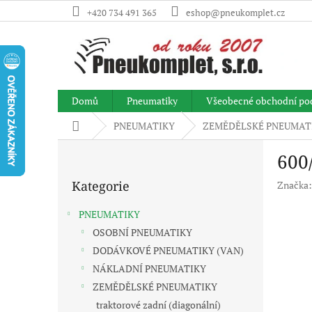
Přejít
+420 734 491 365
eshop@pneukomplet.cz
na
obsah
Domů
Pneumatiky
Všeobecné obchodní po
Domů
PNEUMATIKY
ZEMĚDĚLSKÉ PNEUMAT
P
600
o
Přeskočit
s
Kategorie
Značka
kategorie
t
r
PNEUMATIKY
a
OSOBNÍ PNEUMATIKY
n
DODÁVKOVÉ PNEUMATIKY (VAN)
n
í
NÁKLADNÍ PNEUMATIKY
p
ZEMĚDĚLSKÉ PNEUMATIKY
a
traktorové zadní (diagonální)