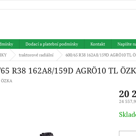
HLEDAT
dmínky
Dodací a platební podmínky
Kontakt
Napište 
IKY
traktorové radiální
600/65 R38 162A8/159D AGRÖ10 TL 
/65 R38 162A8/159D AGRÖ10 TL ÖZ
:
ÖZKA
20 
24 557,
Měrná
Skla
cena: