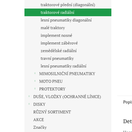
n
traktorové přední (diagonální)
e
traktorové radiální
l
lesní pneumatiky diagonální
malé traktory
implement nosné
implement záběrové
zemědělské radiální
travní pneumatiky
lesní pneumatiky radiální
MIMOSILNIČNÍ PNEUMATIKY
MOTO PNEU
PROTEKTORY
DUŠE, VLOŽKY (OCHRANNÉ LÍMCE)
Popi
DISKY
RŮZNÝ SORTIMENT
AKCE
Det
Značky