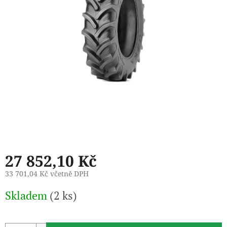
27 852,10 Kč
33 701,04 Kč včetně DPH
Měrná
Skladem
(2 ks)
cena: