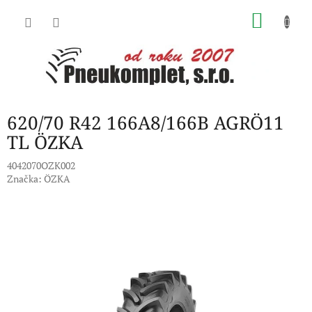
Přejít
NÁKU
na
obsah
KOŠÍK
620/70 R42 166A8/166B AGRÖ11
TL ÖZKA
4042070OZK002
Značka:
ÖZKA