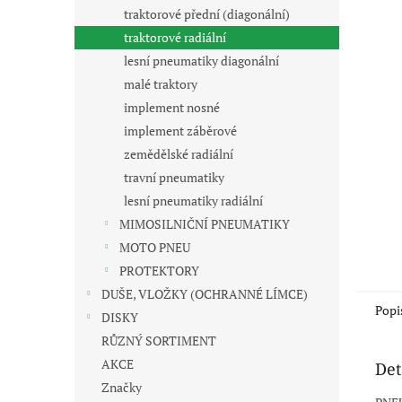
n
traktorové přední (diagonální)
e
traktorové radiální
l
lesní pneumatiky diagonální
malé traktory
implement nosné
implement záběrové
zemědělské radiální
travní pneumatiky
lesní pneumatiky radiální
MIMOSILNIČNÍ PNEUMATIKY
MOTO PNEU
PROTEKTORY
DUŠE, VLOŽKY (OCHRANNÉ LÍMCE)
Popi
DISKY
RŮZNÝ SORTIMENT
AKCE
Det
Značky