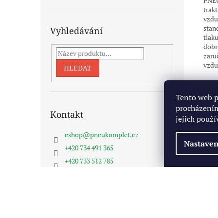
PNEU
trak
vzdu
stan
Vyhledávání
tlak
dobr
zaruč
vzdu
HLEDAT
Tento web p
procházením
Kontakt
jejich použí
eshop
@
pneukomplet.cz
Nastaven
+420 734 491 365
+420 733 512 785
Pneukomplet na FB
Z
á
Copyright 2026
Pneukomplet.cz
. Všechna práva vyhra
p