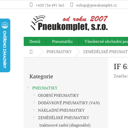
Přejít
+420 734 491 365
eshop@pneukomplet.cz
na
obsah
Domů
Pneumatiky
Všeobecné obchodní po
Domů
PNEUMATIKY
ZEMĚDĚLSKÉ PNEUMAT
P
IF 
o
Přeskočit
s
Kategorie
Značka
kategorie
t
r
PNEUMATIKY
a
OSOBNÍ PNEUMATIKY
n
DODÁVKOVÉ PNEUMATIKY (VAN)
n
í
NÁKLADNÍ PNEUMATIKY
p
ZEMĚDĚLSKÉ PNEUMATIKY
a
traktorové zadní (diagonální)