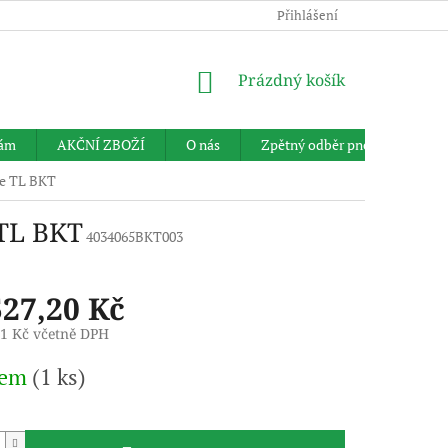
Přihlášení
NÁKUPNÍ
Prázdný košík
KOŠÍK
nám
AKČNÍ ZBOŽÍ
O nás
Zpětný odběr pneumatik
ce TL BKT
 TL BKT
4034065BKT003
527,20 Kč
91 Kč včetně DPH
dem
(1 ks)