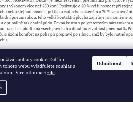
 - BKT AGRIMAX FORCE - je mezifrekvenční pneumatika pro vysoce výk
tory s výkonem více než 250 koní. Poskytuje o 20 % vyšší nosnost při stejn
chu nebo stejnou nosnost při tlaku vzduchu sníženém o 20 % ve srovnání
dardní pneumatikou. Jeho velká kontaktní plocha zajišťuje rovnoměrné ro
u a optimálně tak chrání půdu. Pevná kostra s polyesterovým nárazníkem
ou trakci a stabilitu na všech površích a dlouhou životnost pneumatik. P
uje jízdní komfort na poli i při přepravě po silnici, aniž by bylo nutné upr
chu.
oužívá soubory cookie. Dalším
Odmítnout
 tohoto webu vyjadřujete souhlas s
váním.. Více informací
zde
.
í
zena.
Upravit nastavení cookies