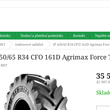
HLEDAT
dmínky
Dodací a platební podmínky
Kontakt
Napište 
IKY
traktorové radiální
IF 650/65 R34 CFO 161D Agrimax For
650/65 R34 CFO 161D Agrimax Force
:
BKT
35 
42 987,
Měrná
Skla
cena: