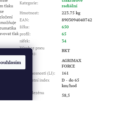
onné
traktorové
Kategorie
:
ém tlaku
radiální
 se
Hmotnost
:
223.75 kg
zložení
EAN
:
8903094040742
 umožňuje
šířka
:
650
neumatika
avovat tlak
profil
:
65
ráfek
:
34
Výrobce pneu
BKT
(značka)
:
AGRIMAX
Souhlasím
Dezén
:
FORCE
Index nosnosti (LI)
:
161
Rychlostní index
D - do 65
(SI)
:
km/hod
Výška dezénu
58,5
(mm)
:
Vytvořil Shoptet