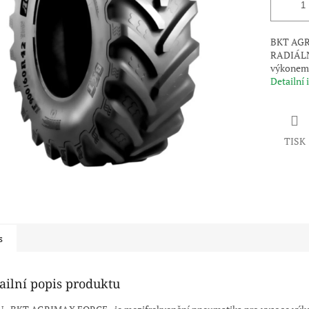
BKT AGR
RADIÁLNÍ 
výkonem 
Detailní
TISK
s
ailní popis produktu