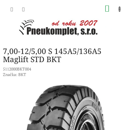
Přejít
NÁKU
na
obsah
KOŠÍK
7,00-12/5,00 S 145A5/136A5
Maglift STD BKT
5112000BKT004
Značka:
BKT