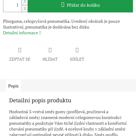
Přidat do košíku
Plnoguma, celopryžová pneumatika. Uvedený obrázek je pouze
ilustrativní, pneumatika je dodávána bez disku
Detailní informace
ZEPTAT SE
HLÍDAT
SDÍLET
Popis
Detailní popis produktu
Hodnotná 3-vrstvá směs gumy (profilová, pružinová a
základová směs) znamená moderní celogumovou konstrukci
pneumatiky a poskytuje Vám tiché jízdní vlastnosti a komfortní
chování pneumatiky při jízdě. 4 ocelové kruhy v základní směsi
zabezpečují optimálně pevné přilnutí k disku. Směs profilu