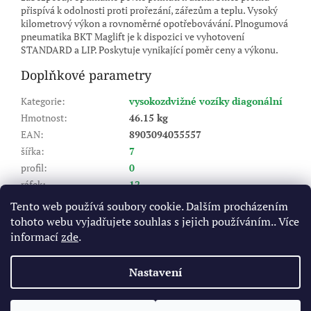
přispívá k odolnosti proti prořezání, zářezům a teplu. Vysoký
kilometrový výkon a rovnoměrné opotřebovávání. Plnogumová
pneumatika BKT Maglift je k dispozici ve vyhotovení
STANDARD a LIP. Poskytuje vynikající poměr ceny a výkonu.
Doplňkové parametry
Kategorie
:
vysokozdvižné vozíky diagonální
Hmotnost
:
46.15 kg
EAN
:
8903094035557
šířka
:
7
profil
:
0
ráfek
:
12
Výrobce pneu (značka)
:
BKT
Tento web používá soubory cookie. Dalším procházením
Dezén
:
MAGLIFT
tohoto webu vyjadřujete souhlas s jejich používáním.. Více
Index nosnosti (LI)
:
145/136
informací
zde
.
Rychlostní index (SI)
:
A5 - do 25 km/hod
Nastavení
Z
á