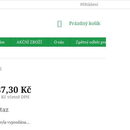
Přihlášení
NÁKUPNÍ
Prázdný košík
KOŠÍK
nám
AKČNÍ ZBOŽÍ
O nás
Zpětný odběr pneumatik
2
87,30 Kč
3 Kč včetně DPH
taz
byla vyprodána…