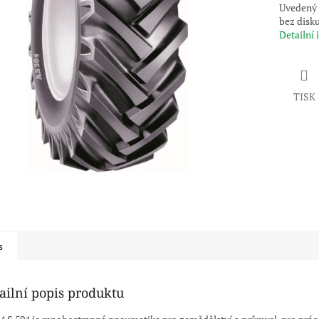
Uvedený 
bez disk
Detailní
TISK
s
ailní popis produktu