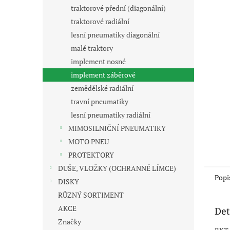
n
traktorové přední (diagonální)
e
traktorové radiální
l
lesní pneumatiky diagonální
malé traktory
implement nosné
implement záběrové
zemědělské radiální
travní pneumatiky
lesní pneumatiky radiální
MIMOSILNIČNÍ PNEUMATIKY
MOTO PNEU
PROTEKTORY
DUŠE, VLOŽKY (OCHRANNÉ LÍMCE)
Popi
DISKY
RŮZNÝ SORTIMENT
AKCE
Det
Značky