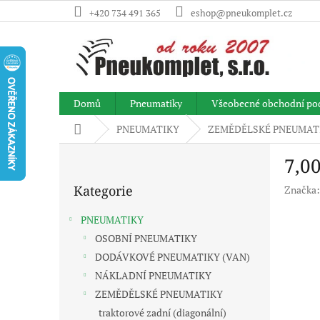
Přejít
+420 734 491 365
eshop@pneukomplet.cz
na
obsah
Domů
Pneumatiky
Všeobecné obchodní po
Domů
PNEUMATIKY
ZEMĚDĚLSKÉ PNEUMAT
P
7,0
o
Přeskočit
s
Kategorie
Značka
kategorie
t
r
PNEUMATIKY
a
OSOBNÍ PNEUMATIKY
n
DODÁVKOVÉ PNEUMATIKY (VAN)
n
í
NÁKLADNÍ PNEUMATIKY
p
ZEMĚDĚLSKÉ PNEUMATIKY
a
traktorové zadní (diagonální)