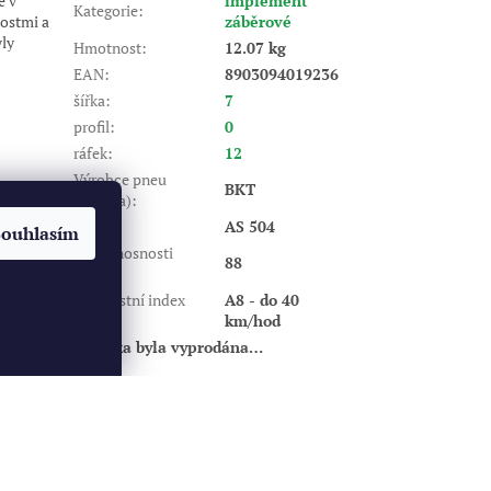
e v
implement
Kategorie
:
nostmi a
záběrové
yly
Hmotnost
:
12.07 kg
EAN
:
8903094019236
šířka
:
7
profil
:
0
ráfek
:
12
Výrobce pneu
BKT
(značka)
:
Dezén
:
AS 504
Souhlasím
Index nosnosti
88
(LI)
:
Rychlostní index
A8 - do 40
(SI)
:
km/hod
Položka byla vyprodána…
Vytvořil Shoptet