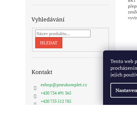
BKT 
přep
zesí
vyvi
Vyhledávání
HLEDAT
Tento web p
procházením
Kontakt
jejich použí
eshop
@
pneukomplet.cz
Nastaven
+420 734 491 365
+420 733 512 785
Pneukomplet na FB
Z
á
Copyright 2026
Pneukomplet.cz
. Všechna práva vyhra
p