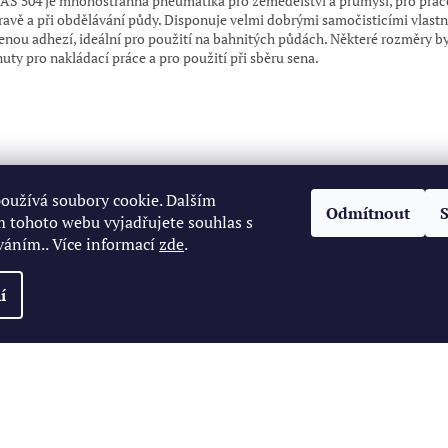
AS 504 je mnohostranná pneumatika pro zemědělství a průmysl, pro prác
ravě a při obdělávání půdy. Disponuje velmi dobrými samočisticími vlast
lenou adhezí, ideální pro použití na bahnitých půdách. Některé rozměry b
nuty pro nakládací práce a pro použití při sběru sena.
oužívá soubory cookie. Dalším
Odmítnout
 tohoto webu vyjadřujete souhlas s
váním.. Více informací
zde
.
í
zena.
Upravit nastavení cookies