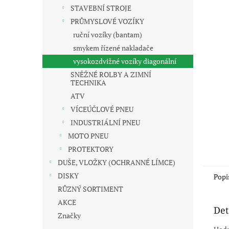
n
STAVEBNÍ STROJE
e
PRŮMYSLOVÉ VOZÍKY
l
ruční vozíky (bantam)
smykem řízené nakladače
vysokozdvižné vozíky diagonální
SNĚŽNÉ ROLBY A ZIMNÍ
TECHNIKA
ATV
VÍCEÚČLOVÉ PNEU
INDUSTRIÁLNÍ PNEU
MOTO PNEU
PROTEKTORY
DUŠE, VLOŽKY (OCHRANNÉ LÍMCE)
DISKY
Popi
RŮZNÝ SORTIMENT
AKCE
Det
Značky