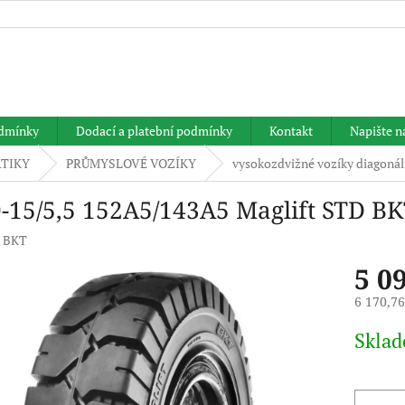
HLEDAT
dmínky
Dodací a platební podmínky
Kontakt
Napište 
TIKY
PRŮMYSLOVÉ VOZÍKY
vysokozdvižné vozíky diagonál
0-15/5,5 152A5/143A5 Maglift STD B
:
BKT
5 0
6 170,7
Měrná
Skla
cena: