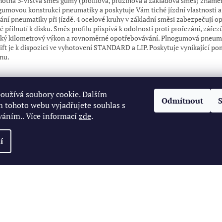
otná 3-vrstvá směs gumy (profilová, pružinová a základová směs) znam
gumovou konstrukci pneumatiky a poskytuje Vám tiché jízdní vlastnosti 
ání pneumatiky při jízdě. 4 ocelové kruhy v základní směsi zabezpečují o
 přilnutí k disku. Směs profilu přispívá k odolnosti proti prořezání, zářez
ký kilometrový výkon a rovnoměrné opotřebovávání. Plnogumová pneum
ift je k dispozici ve vyhotovení STANDARD a LIP. Poskytuje vynikající po
nu.
oužívá soubory cookie. Dalším
Odmítnout
 tohoto webu vyjadřujete souhlas s
váním.. Více informací
zde
.
í
zena.
Upravit nastavení cookies