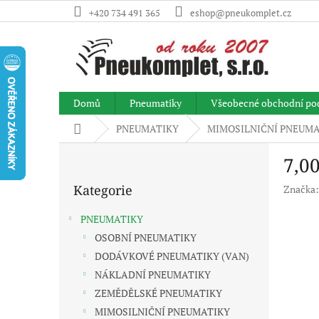
Přejít
+420 734 491 365
eshop@pneukomplet.cz
na
obsah
Domů
Pneumatiky
Všeobecné obchodní po
Domů
PNEUMATIKY
MIMOSILNIČNÍ PNEUMA
P
7,0
o
Přeskočit
s
Kategorie
Značka
kategorie
t
r
PNEUMATIKY
a
OSOBNÍ PNEUMATIKY
n
DODÁVKOVÉ PNEUMATIKY (VAN)
n
í
NÁKLADNÍ PNEUMATIKY
p
ZEMĚDĚLSKÉ PNEUMATIKY
a
MIMOSILNIČNÍ PNEUMATIKY