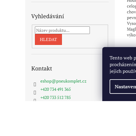
Hodn
celo
chov
Vyhledávání
pevné
Vyso
Magl
výko
HLEDAT
Tento web p
procházením
Kontakt
jejich použí
eshop
@
pneukomplet.cz
Nastaven
+420 734 491 365
+420 733 512 785
Pneukomplet na FB
Z
á
Copyright 2026
Pneukomplet.cz
. Všechna práva vyhra
p