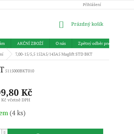
Přihlášení
NÁKUPNÍ
Prázdný košík
KOŠÍK
nám
AKČNÍ ZBOŽÍ
O nás
Zpětný odběr pneumatik
ní
7,00-15/5,5 152A5/143A5 Maglift STD BKT
KT
5115000BKT010
99,80 Kč
6 Kč včetně DPH
dem
(4 ks)