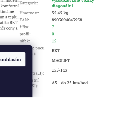
ená moderní
vysokozdvižné vozíky
Kategorie
:
a komfortní
diagonální
ptimálně
Hmotnost
:
55.45 kg
ům a teplu.
EAN
:
8903094043958
atika BKT
šířka
:
7
měr ceny a
profil
:
0
ráfek
:
15
Výrobce pneu
BKT
(značka)
:
Souhlasím
Dezén
:
MAGLIFT
Index
155/143
nosnosti (LI)
:
Rychlostní
A5 - do 25 km/hod
index (SI)
:
Vytvořil Shoptet