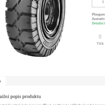
Plnoguma
ilustrati
Detailní
TISK
s
ailní popis produktu