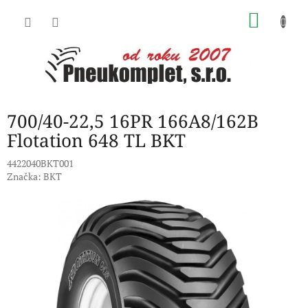
Přejít
NÁKU
na
obsah
KOŠÍK
700/40-22,5 16PR 166A8/162B
Flotation 648 TL BKT
4422040BKT001
Značka:
BKT