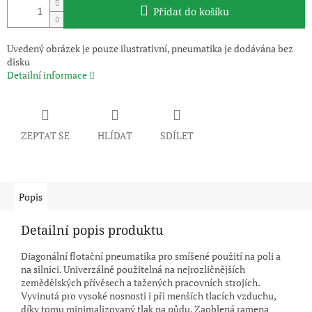
Přidat do košíku
Uvedený obrázek je pouze ilustrativní, pneumatika je dodávána bez
disku
Detailní informace
ZEPTAT SE
HLÍDAT
SDÍLET
Popis
Detailní popis produktu
Diagonální flotační pneumatika pro smíšené použití na poli a
na silnici. Univerzálně použitelná na nejrozličnějších
zemědělských přívěsech a tažených pracovních strojích.
Vyvinutá pro vysoké nosnosti i při menších tlacích vzduchu,
díky tomu minimalizovaný tlak na půdu. Zaoblená ramena