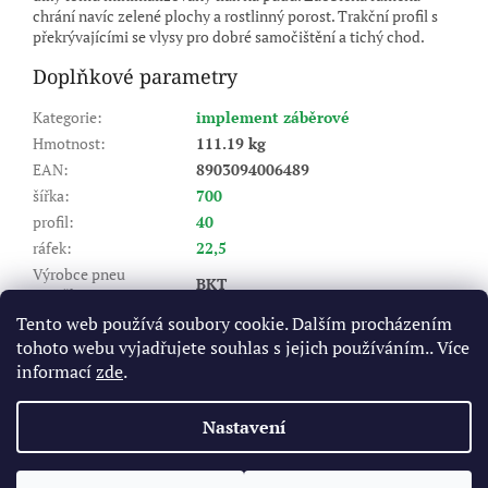
chrání navíc zelené plochy a rostlinný porost. Trakční profil s
překrývajícími se vlysy pro dobré samočištění a tichý chod.
Doplňkové parametry
Kategorie
:
implement záběrové
Hmotnost
:
111.19 kg
EAN
:
8903094006489
šířka
:
700
profil
:
40
ráfek
:
22,5
Výrobce pneu
BKT
(značka)
:
Dezén
:
Flotation 648
Tento web používá soubory cookie. Dalším procházením
tohoto webu vyjadřujete souhlas s jejich používáním.. Více
Index nosnosti (LI)
:
166/162
informací
zde
.
A8 - do 40 km/hod, B - do 50
Rychlostní index (SI)
:
km/hod
Nastavení
Z
á