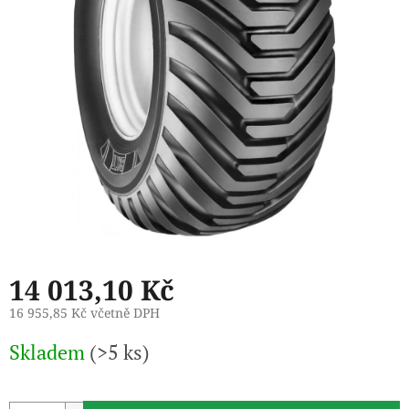
14 013,10 Kč
16 955,85 Kč včetně DPH
Měrná
Skladem
(>5 ks)
cena: