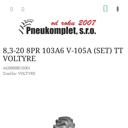
Přejít
NÁKU
na
obsah
KOŠÍK
8,3-20 8PR 103A6 V-105A (SET) TT
VOLTYRE
4420000RUS001
Značka:
VOLTYRE