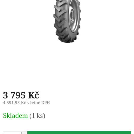
3 795 Kč
4 591,95 Kč včetně DPH
Měrná
Skladem
(1 ks)
cena: