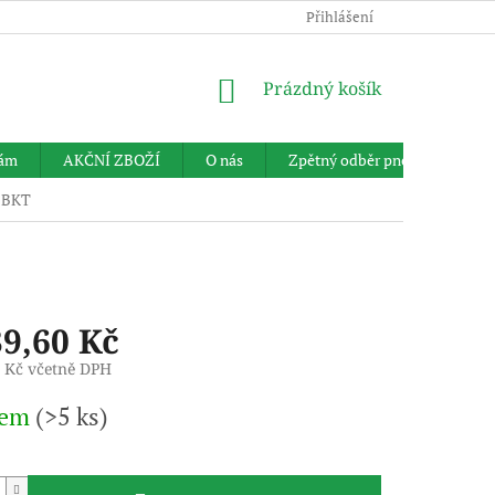
Přihlášení
NÁKUPNÍ
Prázdný košík
KOŠÍK
nám
AKČNÍ ZBOŽÍ
O nás
Zpětný odběr pneumatik
T BKT
39,60 Kč
2 Kč včetně DPH
dem
(>5 ks)