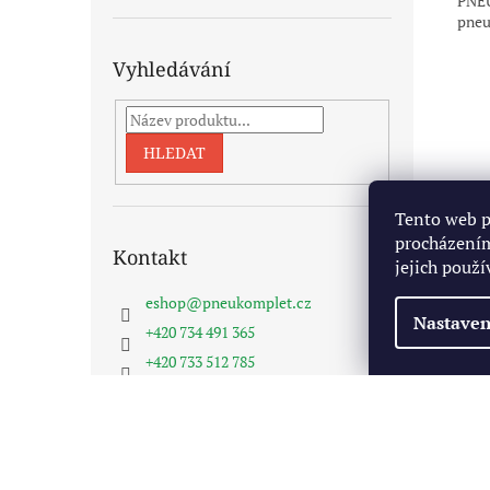
PNEU
pneu
Vyhledávání
HLEDAT
Tento web p
procházením
Kontakt
jejich použí
eshop
@
pneukomplet.cz
Nastaven
+420 734 491 365
+420 733 512 785
Pneukomplet na FB
Z
á
Copyright 2026
Pneukomplet.cz
. Všechna práva vyhra
p