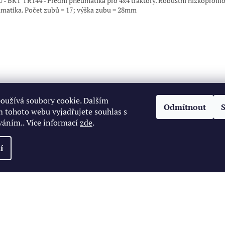
 - BKT TR144 - Přední pneumatika pro 4x4 traktory. Robustní nízkoprofil
matika. Počet zubů = 17; výška zubu = 28mm
oužívá soubory cookie. Dalším
Odmítnout
 tohoto webu vyjadřujete souhlas s
váním.. Více informací
zde
.
í
zena.
Upravit nastavení cookies