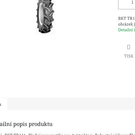
BKT TR14
obrázek j
Detailní
TISK
s
ailní popis produktu