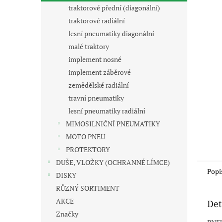
n
traktorové přední (diagonální)
e
traktorové radiální
l
lesní pneumatiky diagonální
malé traktory
implement nosné
implement záběrové
zemědělské radiální
travní pneumatiky
lesní pneumatiky radiální
MIMOSILNIČNÍ PNEUMATIKY
MOTO PNEU
PROTEKTORY
DUŠE, VLOŽKY (OCHRANNÉ LÍMCE)
Popi
DISKY
RŮZNÝ SORTIMENT
AKCE
Det
Značky