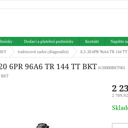
HLEDAT
dmínky
Dodací a platební podmínky
Kontakt
Napište 
IKY
traktorové zadní (diagonální)
8,3-20 6PR 96A6 TR 144 T
-20 6PR 96A6 TR 144 TT BKT
4120000BKT001
:
BKT
2 2
2 709,9
Měrná
Skla
cena: