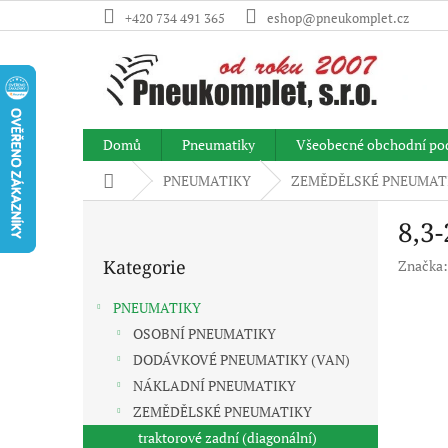
Přejít
+420 734 491 365
eshop@pneukomplet.cz
na
obsah
Domů
Pneumatiky
Všeobecné obchodní po
Domů
PNEUMATIKY
ZEMĚDĚLSKÉ PNEUMAT
P
8,3
o
Přeskočit
s
Kategorie
Značka
kategorie
t
r
PNEUMATIKY
a
OSOBNÍ PNEUMATIKY
n
DODÁVKOVÉ PNEUMATIKY (VAN)
n
í
NÁKLADNÍ PNEUMATIKY
p
ZEMĚDĚLSKÉ PNEUMATIKY
a
traktorové zadní (diagonální)