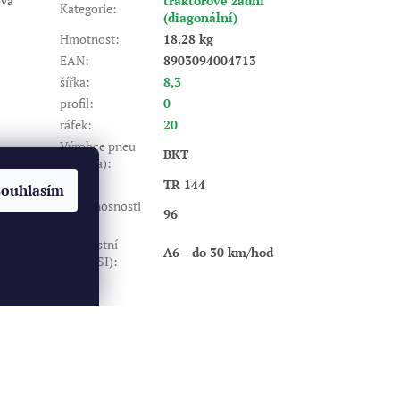
ová
traktorové zadní
Kategorie
:
(diagonální)
Hmotnost
:
18.28 kg
EAN
:
8903094004713
šířka
:
8,3
profil
:
0
ráfek
:
20
Výrobce pneu
BKT
(značka)
:
Dezén
:
TR 144
Souhlasím
Index nosnosti
96
(LI)
:
Rychlostní
A6 - do 30 km/hod
index (SI)
:
Vytvořil Shoptet