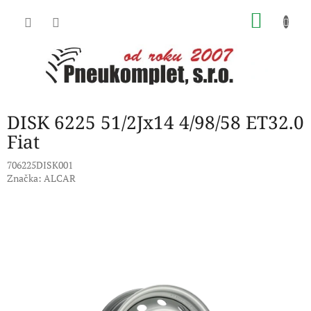
Přejít
NÁKU
na
obsah
KOŠÍK
DISK 6225 51/2Jx14 4/98/58 ET32.0
Fiat
706225DISK001
Značka:
ALCAR