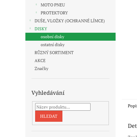
n
MOTO PNEU
e
PROTEKTORY
l
DUŠE, VLOŽKY (OCHRANNÉ LÍMCE)
DISKY
osobní disky
ostatní disky
RŮZNÝ SORTIMENT
AKCE
Značky
Vyhledávání
Popi
HLEDAT
Det