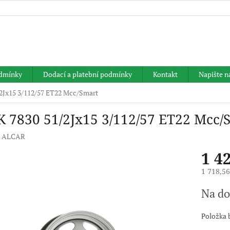
HLEDAT
dmínky
Dodací a platební podmínky
Kontakt
Napište 
2Jx15 3/112/57 ET22 Mcc/Smart
K 7830 51/2Jx15 3/112/57 ET22 Mcc/
:
ALCAR
1 4
1 718,5
Měrná
Na do
cena:
Položka 