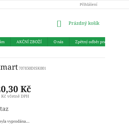
Přihlášení
NÁKUPNÍ
Prázdný košík
KOŠÍK
nám
AKČNÍ ZBOŽÍ
O nás
Zpětný odběr pneumatik
Smart
707830DISK001
20,30 Kč
6 Kč včetně DPH
taz
byla vyprodána…