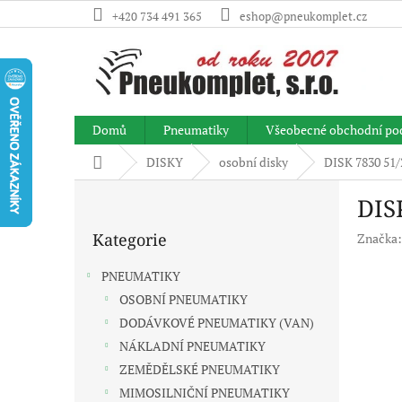
Přejít
+420 734 491 365
eshop@pneukomplet.cz
na
obsah
Domů
Pneumatiky
Všeobecné obchodní po
Domů
DISKY
osobní disky
DISK 7830 51/
P
DIS
o
Přeskočit
s
Kategorie
Značka
kategorie
t
r
PNEUMATIKY
a
OSOBNÍ PNEUMATIKY
n
DODÁVKOVÉ PNEUMATIKY (VAN)
n
í
NÁKLADNÍ PNEUMATIKY
p
ZEMĚDĚLSKÉ PNEUMATIKY
a
MIMOSILNIČNÍ PNEUMATIKY