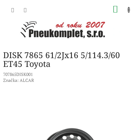
Přejít
NÁKU
na
obsah
KOŠÍK
DISK 7865 61/2Jx16 5/114.3/60
ET45 Toyota
707865DISK001
Značka:
ALCAR