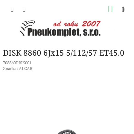
Přejít
NÁKU
na
obsah
KOŠÍK
DISK 8860 6Jx15 5/112/57 ET45.0
708860DISK001
Značka:
ALCAR