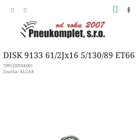
Přejít
NÁKU
na
obsah
KOŠÍK
DISK 9133 61/2Jx16 5/130/89 ET66
709133DISK001
Značka:
ALCAR