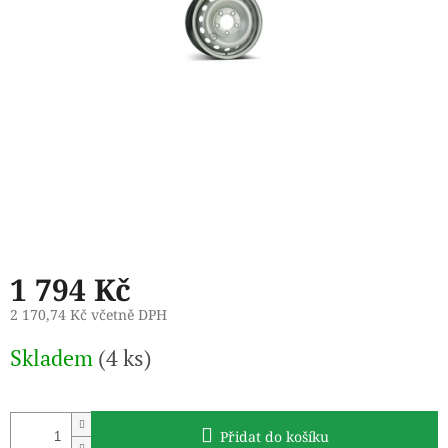
1 794 Kč
2 170,74 Kč včetně DPH
Měrná
Skladem
(4 ks)
cena:
Přidat do košíku