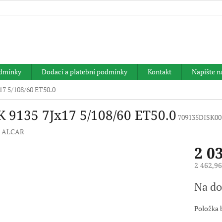
HLEDAT
dmínky
Dodací a platební podmínky
Kontakt
Napište 
17 5/108/60 ET50.0
K 9135 7Jx17 5/108/60 ET50.0
709135DISK00
:
ALCAR
2 0
2 462,9
Měrná
Na do
cena:
Položka 