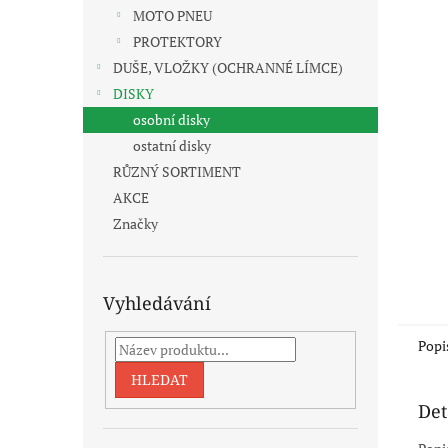
n
MOTO PNEU
e
PROTEKTORY
l
DUŠE, VLOŽKY (OCHRANNÉ LÍMCE)
DISKY
osobní disky
ostatní disky
RŮZNÝ SORTIMENT
AKCE
Značky
Vyhledávání
Popi
HLEDAT
Det