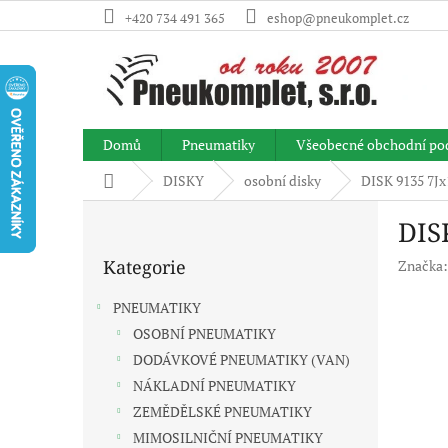
Přejít
+420 734 491 365
eshop@pneukomplet.cz
na
obsah
Domů
Pneumatiky
Všeobecné obchodní po
Domů
DISKY
osobní disky
DISK 9135 7Jx
P
DIS
o
Přeskočit
s
Kategorie
Značka
kategorie
t
r
PNEUMATIKY
a
OSOBNÍ PNEUMATIKY
n
DODÁVKOVÉ PNEUMATIKY (VAN)
n
í
NÁKLADNÍ PNEUMATIKY
p
ZEMĚDĚLSKÉ PNEUMATIKY
a
MIMOSILNIČNÍ PNEUMATIKY