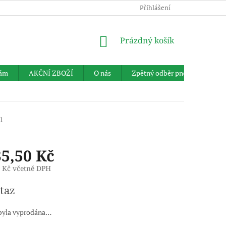
Přihlášení
NÁKUPNÍ
Prázdný košík
KOŠÍK
nám
AKČNÍ ZBOŽÍ
O nás
Zpětný odběr pneumatik
1
35,50 Kč
6 Kč včetně DPH
taz
byla vyprodána…