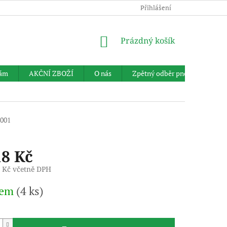
Přihlášení
NÁKUPNÍ
Prázdný košík
KOŠÍK
nám
AKČNÍ ZBOŽÍ
O nás
Zpětný odběr pneumatik
001
18 Kč
8 Kč včetně DPH
dem
(4 ks)