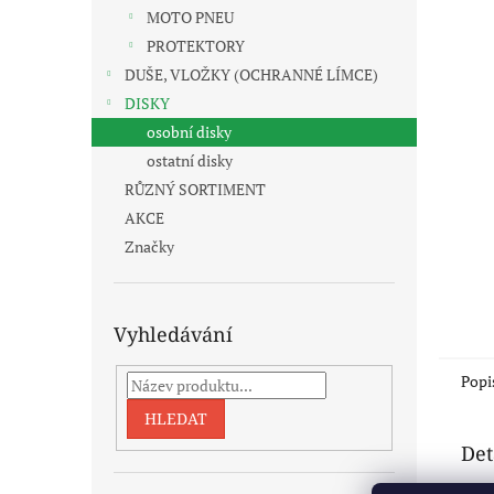
n
MOTO PNEU
e
PROTEKTORY
l
DUŠE, VLOŽKY (OCHRANNÉ LÍMCE)
DISKY
osobní disky
ostatní disky
RŮZNÝ SORTIMENT
AKCE
Značky
Vyhledávání
Popi
HLEDAT
Det