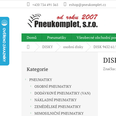
Přejít
+420 734 491 365
eshop@pneukomplet.cz
na
obsah
Domů
Pneumatiky
Všeobecné obchodní po
Domů
DISKY
osobní disky
DISK 9432 61/
P
DIS
o
Přeskočit
s
Kategorie
Značka
kategorie
t
r
PNEUMATIKY
a
OSOBNÍ PNEUMATIKY
n
DODÁVKOVÉ PNEUMATIKY (VAN)
n
í
NÁKLADNÍ PNEUMATIKY
p
ZEMĚDĚLSKÉ PNEUMATIKY
a
MIMOSILNIČNÍ PNEUMATIKY