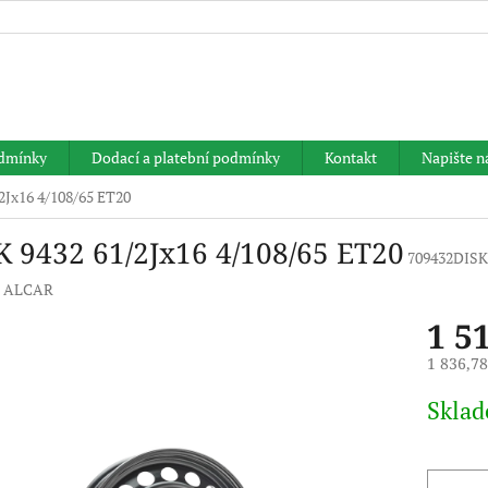
HLEDAT
dmínky
Dodací a platební podmínky
Kontakt
Napište 
2Jx16 4/108/65 ET20
K 9432 61/2Jx16 4/108/65 ET20
709432DISK
:
ALCAR
1 5
1 836,7
Měrná
Skla
cena: