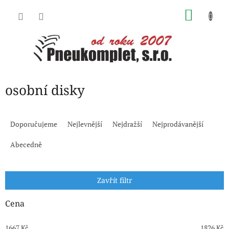
Přejít
NÁKU
na
obsah
KOŠÍK
osobní disky
Ř
a
Doporučujeme
Nejlevnější
Nejdražší
Nejprodávanější
z
e
Abecedně
n
í
p
Zavřít filtr
r
o
Cena
d
u
1667
Kč
1826
Kč