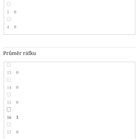
5
0
4
0
Průměr ráfku
13
0
14
0
15
0
16
2
17
0