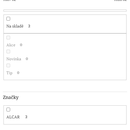
k
t
ů
Na skladě
2
Akce
0
Novinka
0
Tip
0
Značky
ALCAR
2