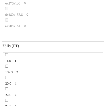
6x170x130
0
6x180x138.8
0
6x205x161
0
Zális (ET)
-1.0
1
107.0
2
20.0
1
22.0
1
1