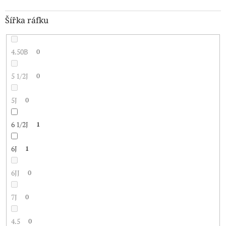
Šířka ráfku
4.50B
0
5 1/2J
0
5J
0
6 1/2J
1
6J
1
6JJ
0
7J
0
4.5
0