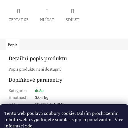
ZEPTAT SE
HLÍDAT
SDÍLET
Popis
Detailní popis produktu
Popis produktu není dostupný
Doplňkové parametry
Kategorie
:
duše
Hmotnost
:
3.04 kg
EAN
:
5707562148847
šířka
:
12
,
14
,
365
Tento web používá soubory cookie. Dalším procházením
ráfek
:
20
tohoto webu vyjadřujete souhlas s jejich používáním.. Více
Typ ventilku
:
kovový zahnutý ventilek
informací
zde
.