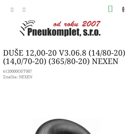
Přejít
NÁKU
na
obsah
KOŠÍK
DUŠE 12,00-20 V3.06.8 (14/80-20)
(14,0/70-20) (365/80-20) NEXEN
6120000OST007
Značka:
NEXEN