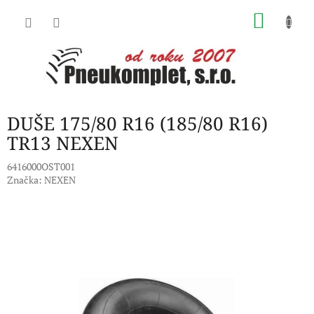
Přejít
NÁKU
na
obsah
KOŠÍK
DUŠE 175/80 R16 (185/80 R16)
TR13 NEXEN
6416000OST001
Značka:
NEXEN