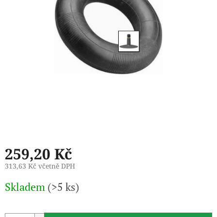
259,20 Kč
313,63 Kč včetně DPH
Měrná
Skladem
(>5 ks)
cena: