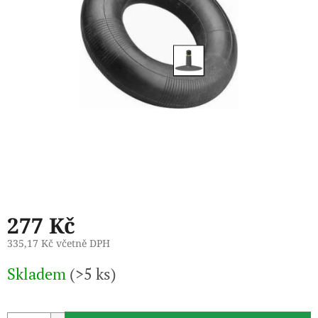
277 Kč
335,17 Kč včetně DPH
Měrná
Skladem
(>5 ks)
cena: