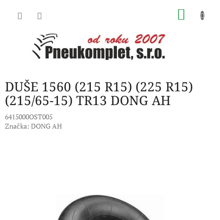
Přejít
NÁKU
na
obsah
KOŠÍK
DUŠE 1560 (215 R15) (225 R15)
(215/65-15) TR13 DONG AH
6415000OST005
Značka:
DONG AH