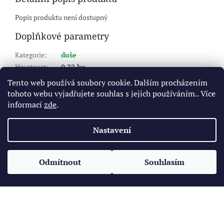
Popis produktu není dostupný
Doplňkové parametry
Kategorie
:
duše
Hmotnost
:
0.22 kg
EAN
:
5707562127606
Tento web používá soubory cookie. Dalším procházením
šířka
:
3,5
,
4
,
16x4
tohoto webu vyjadřujete souhlas s jejich používáním.. Více
ráfek
:
8
informací
zde
.
Typ ventilku
:
kovový zahnutý ventilek
Nastavení
Z
á
Odmítnout
Souhlasím
Vytvořil Shoptet
p
a
t
Copyright 2026
Pneukomplet.cz
. Všechna práva vyhrazena.
í
Upravit nastavení cookies