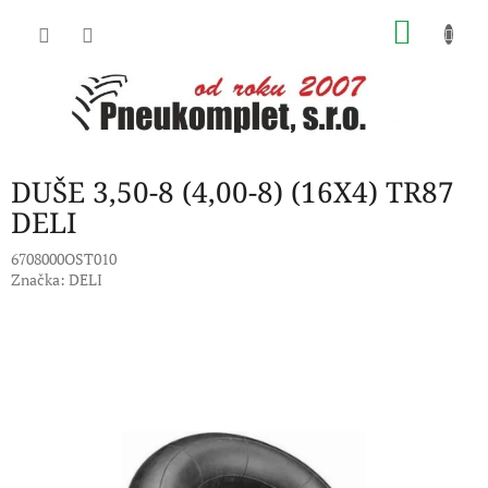
Přejít
NÁKU
na
obsah
KOŠÍK
DUŠE 3,50-8 (4,00-8) (16X4) TR87
DELI
6708000OST010
Značka:
DELI