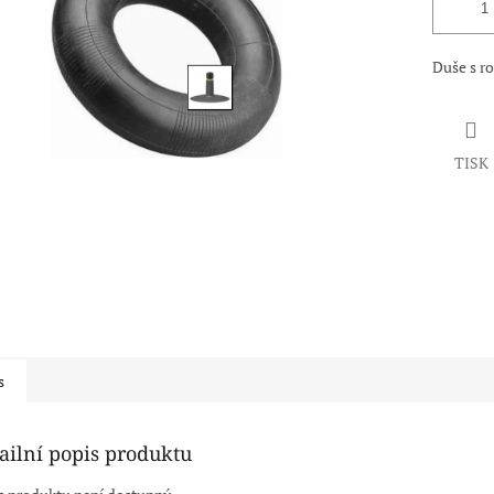
Duše s r
TISK
s
ailní popis produktu