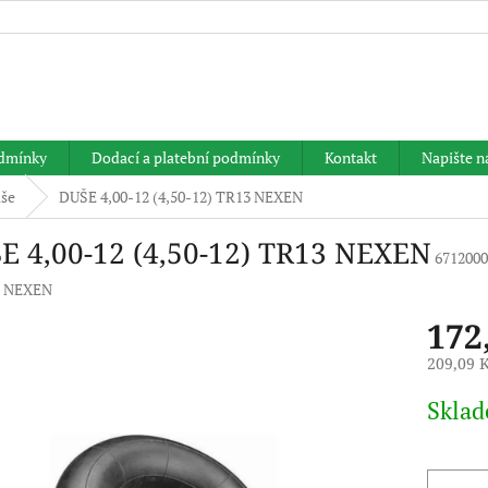
HLEDAT
dmínky
Dodací a platební podmínky
Kontakt
Napište 
še
DUŠE 4,00-12 (4,50-12) TR13 NEXEN
E 4,00-12 (4,50-12) TR13 NEXEN
671200
:
NEXEN
172
209,09 
Měrná
Skla
cena: