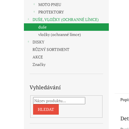
n
MOTO PNEU
e
PROTEKTORY
l
DUŠE, VLOŽKY (OCHRANNÉ LÍMCE)
duše
vložky (ochranné límce)
DISKY
RŮZNÝ SORTIMENT
AKCE
Značky
Vyhledávání
Popi
HLEDAT
Det