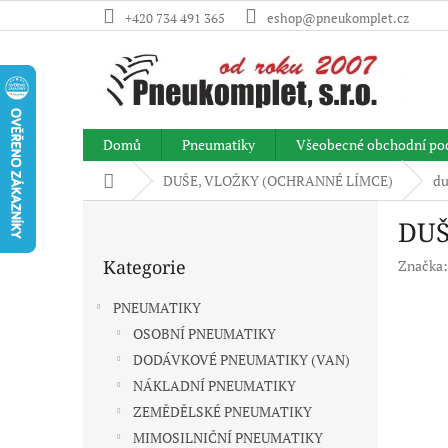
Přejít
+420 734 491 365
eshop@pneukomplet.cz
na
obsah
Domů
Pneumatiky
Všeobecné obchodní po
Domů
DUŠE, VLOŽKY (OCHRANNÉ LÍMCE)
du
P
DUŠ
o
Přeskočit
s
Kategorie
Značka
kategorie
t
r
PNEUMATIKY
a
OSOBNÍ PNEUMATIKY
n
DODÁVKOVÉ PNEUMATIKY (VAN)
n
í
NÁKLADNÍ PNEUMATIKY
p
ZEMĚDĚLSKÉ PNEUMATIKY
a
MIMOSILNIČNÍ PNEUMATIKY