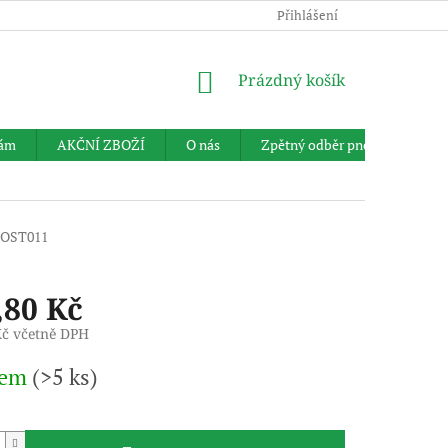
Přihlášení
NÁKUPNÍ
Prázdný košík
KOŠÍK
nám
AKČNÍ ZBOŽÍ
O nás
Zpětný odběr pneumatik
0OST011
,80 Kč
Kč včetně DPH
dem
(>5 ks)