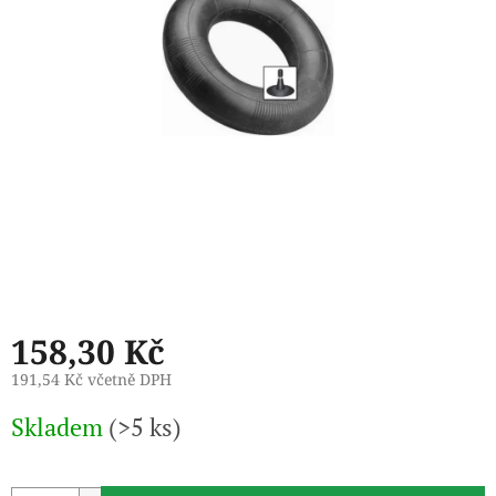
158,30 Kč
191,54 Kč včetně DPH
Měrná
Skladem
(>5 ks)
cena: