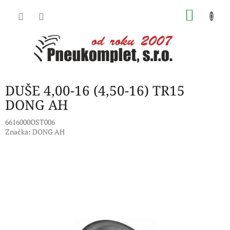
Přejít
NÁKU
na
obsah
KOŠÍK
DUŠE 4,00-16 (4,50-16) TR15
DONG AH
6616000OST006
Značka:
DONG AH