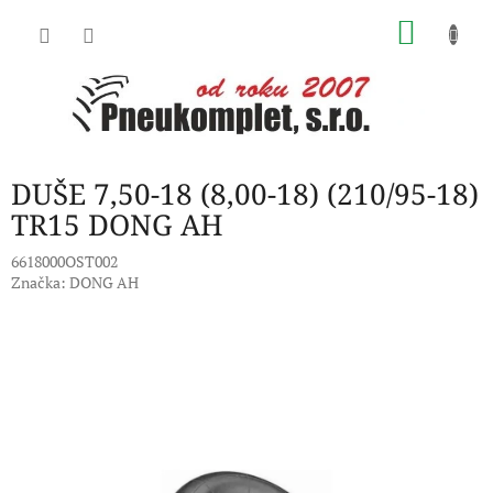
Přejít
NÁKU
na
obsah
KOŠÍK
DUŠE 7,50-18 (8,00-18) (210/95-18)
TR15 DONG AH
6618000OST002
Značka:
DONG AH