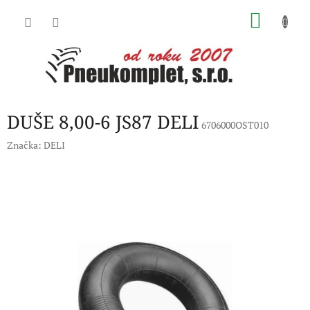
Přejít
NÁKU
na
obsah
KOŠÍK
DUŠE 8,00-6 JS87 DELI
6706000OST010
Značka:
DELI