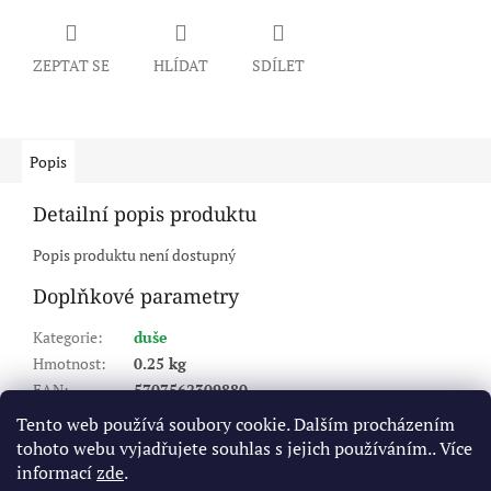
ZEPTAT SE
HLÍDAT
SDÍLET
Popis
Detailní popis produktu
Popis produktu není dostupný
Doplňkové parametry
Kategorie
:
duše
Hmotnost
:
0.25 kg
EAN
:
5707562309880
šířka
:
8
Tento web používá soubory cookie. Dalším procházením
ráfek
:
6
tohoto webu vyjadřujete souhlas s jejich používáním.. Více
Typ ventilku
:
kovový zahnutý ventilek
informací
zde
.