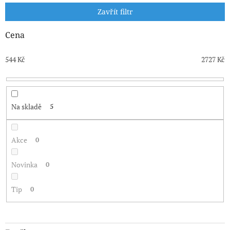
p
Zavřít filtr
r
o
Cena
d
u
544
Kč
2727
Kč
k
t
ů
Na skladě
5
Akce
0
Novinka
0
Tip
0