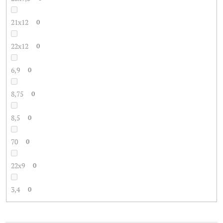
21x12
0
22x12
0
6,9
0
8,75
0
8,5
0
70
0
22x9
0
3,4
0