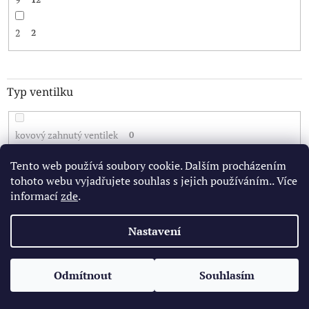
2
2
Typ ventilku
kovový zahnutý ventilek
0
Tento web používá soubory cookie. Dalším procházením
gumový ventilek
0
tohoto webu vyjadřujete souhlas s jejich používáním.. Více
informací
zde
.
kovový rovný ventilek
6
Nastavení
V
ý
Odmítnout
Souhlasím
p
i