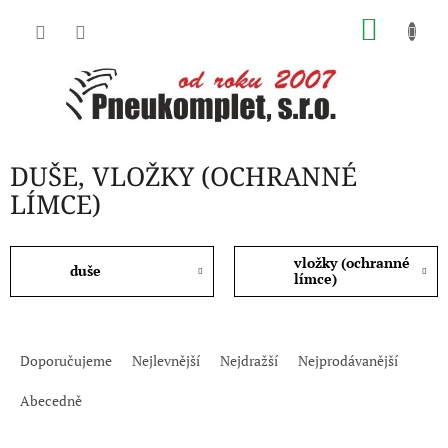
Přejít
NÁKU
na
obsah
KOŠÍK
DUŠE, VLOŽKY (OCHRANNÉ
LÍMCE)
vložky (ochranné
duše
límce)
Ř
a
Doporučujeme
Nejlevnější
Nejdražší
Nejprodávanější
z
e
Abecedně
n
í