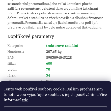
se standardní pneumatikou. Jeho velká kontaktní plocha
zajišťuje rovnoměrné rozložení tlaku a optimálně tak chrání
půdu. Pevná kostra s polyesterovým nárazníkem umožňuje
dobrou trakci a stabilitu na všech površích a dlouhou životnost
pneumatik. Pneumatika zaručuje jízdní komfort na poli i při
přepravě po silnici, aniž by bylo nutné upravovat tlak vzduchu.
Doplňkové parametry
Kategorie
:
traktorové radiální
Hmotnost
:
207.65 kg
EAN
:
8903094045228
šířka
:
600
profil
:
70
ráfek
:
34
Výrobce pneu (značka)
:
BKT
Dezén
:
AGRIMAX FORCE
Tento web používá soubory cookie. Dalším procházením
Index nosnosti (LI)
:
167
tohoto webu vyjadřujete souhlas s jejich používáním.. Více
Rychlostní index (SI)
:
D - do 65 km/hod
informací
zde
.
Výška dezénu (mm)
:
58