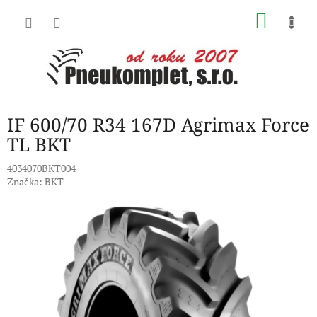
Přejít
NÁKU
na
obsah
KOŠÍK
IF 600/70 R34 167D Agrimax Force
TL BKT
4034070BKT004
Značka:
BKT