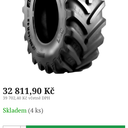
32 811,90 Kč
39 702,40 Kč včetně DPH
Měrná
Skladem
(4 ks)
cena: