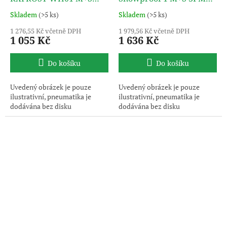
3PMSF TL ROADX
TL NOKIAN TYRES
Skladem
(>5 ks)
Skladem
(>5 ks)
1 276,55 Kč včetně DPH
1 979,56 Kč včetně DPH
1 055 Kč
1 636 Kč
Do košíku
Do košíku
Uvedený obrázek je pouze
Uvedený obrázek je pouze
ilustrativní, pneumatika je
ilustrativní, pneumatika je
dodávána bez disku
dodávána bez disku