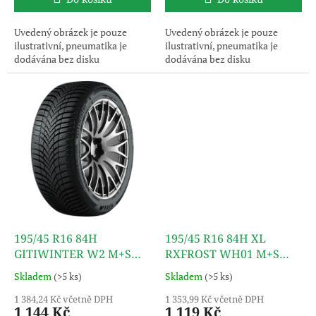
Uvedený obrázek je pouze
Uvedený obrázek je pouze
ilustrativní, pneumatika je
ilustrativní, pneumatika je
dodávána bez disku
dodávána bez disku
195/45 R16 84H
195/45 R16 84H XL
GITIWINTER W2 M+S
RXFROST WH01 M+S
3PMSF TL GITI
3PMSF TL ROADX
Skladem
(>5 ks)
Skladem
(>5 ks)
1 384,24 Kč včetně DPH
1 353,99 Kč včetně DPH
1 144 Kč
1 119 Kč