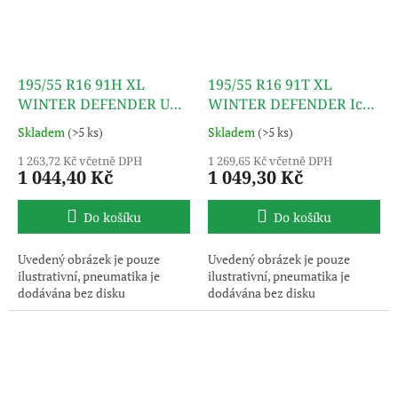
195/55 R16 91H XL
195/55 R16 91T XL
WINTER DEFENDER UHP
WINTER DEFENDER Ice
M+S 3PMSF TL LEAO
I-15 M+S 3PMSF TL LEAO
Skladem
(>5 ks)
Skladem
(>5 ks)
1 263,72 Kč včetně DPH
1 269,65 Kč včetně DPH
1 044,40 Kč
1 049,30 Kč
Do košíku
Do košíku
Uvedený obrázek je pouze
Uvedený obrázek je pouze
ilustrativní, pneumatika je
ilustrativní, pneumatika je
dodávána bez disku
dodávána bez disku