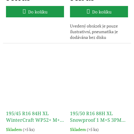
Do košíku
Do košíku
Uvedený obrázek je pouze
ilustrativní, pneumatika je
dodávána bez disku
195/45 R16 84H XL
195/50 R16 88H XL
WinterCraft WP52+ M+S
Snowproof 1 M+S 3PMSF
3PMSF TL KUMHO
TL NOKIAN TYRES
Skladem
(>5 ks)
Skladem
(>5 ks)