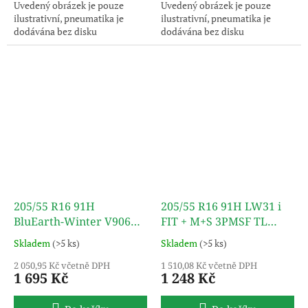
Uvedený obrázek je pouze
Uvedený obrázek je pouze
ilustrativní, pneumatika je
ilustrativní, pneumatika je
dodávána bez disku
dodávána bez disku
205/55 R16 91H
205/55 R16 91H LW31 i
BluEarth-Winter V906
FIT + M+S 3PMSF TL
M+S 3PMSF TL
LAUFENN
Skladem
(>5 ks)
Skladem
(>5 ks)
YOKOHAMA
2 050,95 Kč včetně DPH
1 510,08 Kč včetně DPH
1 695 Kč
1 248 Kč