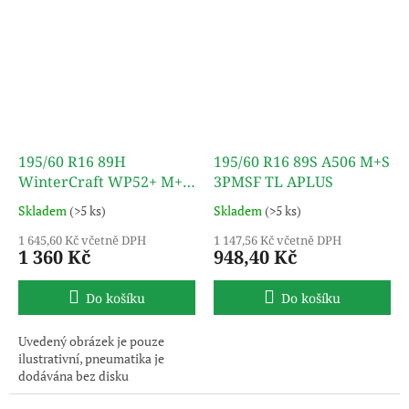
195/60 R16 89H
195/60 R16 89S A506 M+S
WinterCraft WP52+ M+S
3PMSF TL APLUS
3PMSF TL KUMHO
Skladem
(>5 ks)
Skladem
(>5 ks)
1 645,60 Kč včetně DPH
1 147,56 Kč včetně DPH
1 360 Kč
948,40 Kč
Do košíku
Do košíku
Uvedený obrázek je pouze
ilustrativní, pneumatika je
dodávána bez disku