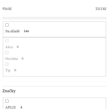
d
u
934
Kč
3313
Kč
k
t
ů
Na skladě
144
Akce
0
Novinka
0
Tip
0
Značky
APLUS
4