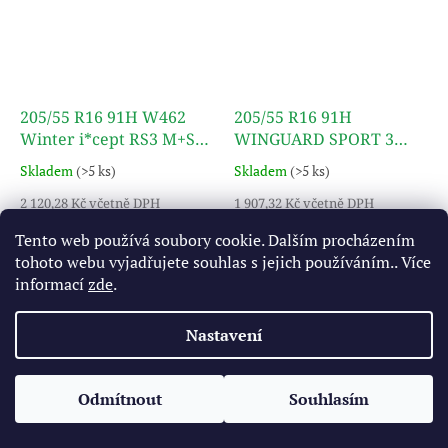
205/55 R16 91H W462
205/55 R16 91H
Winter i*cept RS3 M+S
WINGUARD SPORT 3
3PMSF TL HANKOOK
M+S 3PMSF TL NEXEN
Skladem
(>5 ks)
Skladem
(>5 ks)
2 120,28 Kč včetně DPH
1 907,32 Kč včetně DPH
1 752,30 Kč
1 576,30 Kč
Tento web používá soubory cookie. Dalším procházením
tohoto webu vyjadřujete souhlas s jejich používáním.. Více
Do košíku
Do košíku
informací
zde
.
Uvedený obrázek je pouze
Uvedený obrázek je pouze
ilustrativní, pneumatika je
ilustrativní, pneumatika je
Nastavení
dodávána bez disku
dodávána bez disku
Odmítnout
Souhlasím