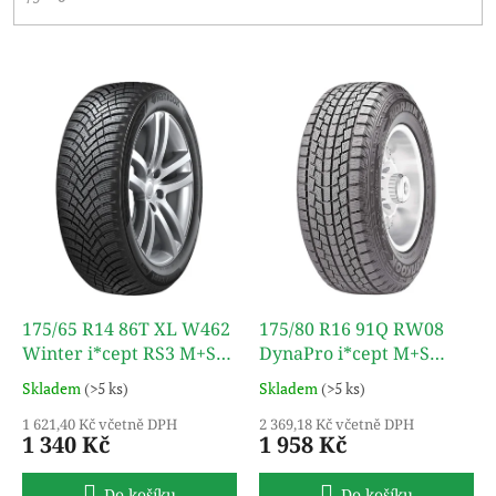
V
ý
p
i
s
p
r
o
d
u
k
175/65 R14 86T XL W462
175/80 R16 91Q RW08
t
Winter i*cept RS3 M+S
DynaPro i*cept M+S
ů
3PMSF TL HANKOOK
3PMSF TL HANKOOK
Skladem
(>5 ks)
Skladem
(>5 ks)
1 621,40 Kč včetně DPH
2 369,18 Kč včetně DPH
1 340 Kč
1 958 Kč
Do košíku
Do košíku