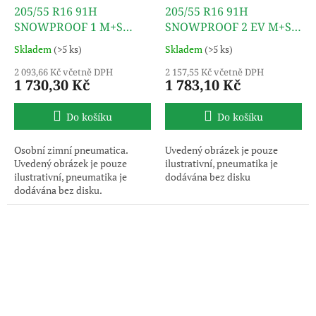
205/55 R16 91H
205/55 R16 91H
SNOWPROOF 1 M+S
SNOWPROOF 2 EV M+S
3PMSF TL NOKIAN
3PMSF TL NOKIAN
Skladem
(>5 ks)
Skladem
(>5 ks)
TYRES
TYRES
2 093,66 Kč včetně DPH
2 157,55 Kč včetně DPH
1 730,30 Kč
1 783,10 Kč
Do košíku
Do košíku
Osobní zimní pneumatica.
Uvedený obrázek je pouze
Uvedený obrázek je pouze
ilustrativní, pneumatika je
ilustrativní, pneumatika je
dodávána bez disku
dodávána bez disku.