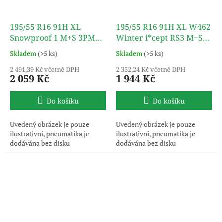
195/55 R16 91H XL
195/55 R16 91H XL W462
Snowproof 1 M+S 3PMSF
Winter i*cept RS3 M+S
TL NOKIAN TYRES
3PMSF TL HANKOOK
Skladem
(>5 ks)
Skladem
(>5 ks)
2 491,39 Kč včetně DPH
2 352,24 Kč včetně DPH
2 059 Kč
1 944 Kč
Do košíku
Do košíku
Uvedený obrázek je pouze
Uvedený obrázek je pouze
ilustrativní, pneumatika je
ilustrativní, pneumatika je
dodávána bez disku
dodávána bez disku