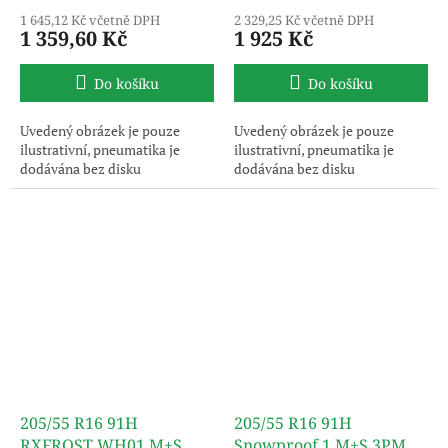
1 645,12 Kč včetně DPH
2 329,25 Kč včetně DPH
1 359,60 Kč
1 925 Kč
Do košíku
Do košíku
Uvedený obrázek je pouze
Uvedený obrázek je pouze
ilustrativní, pneumatika je
ilustrativní, pneumatika je
dodávána bez disku
dodávána bez disku
205/55 R16 91H
205/55 R16 91H
RXFROST WH01 M+S
Snowproof 1 M+S 3PMSF