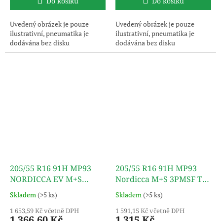
Do košíku
Do košíku
Uvedený obrázek je pouze
Uvedený obrázek je pouze
ilustrativní, pneumatika je
ilustrativní, pneumatika je
dodávána bez disku
dodávána bez disku
205/55 R16 91H MP93
205/55 R16 91H MP93
NORDICCA EV M+S
Nordicca M+S 3PMSF TL
3PMSF TL MATADOR
MATADOR
Skladem
(>5 ks)
Skladem
(>5 ks)
1 653,59 Kč včetně DPH
1 591,15 Kč včetně DPH
1 366,60 Kč
1 315 Kč