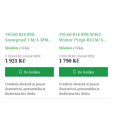
195/60 R16 89H
195/60 R16 89H W462
Snowproof 1 M+S 3PMSF
Winter i*cept RS3 M+S
TL NOKIAN TYRES
3PMSF TL HANKOOK
Skladem
(>5 ks)
Skladem
(>5 ks)
2 324,41 Kč včetně DPH
2 165,90 Kč včetně DPH
1 921 Kč
1 790 Kč
Do košíku
Do košíku
Uvedený obrázek je pouze
Uvedený obrázek je pouze
ilustrativní, pneumatika je
ilustrativní, pneumatika je
dodávána bez disku
dodávána bez disku