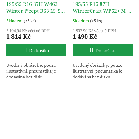
195/55 R16 87H W462
195/55 R16 87H
Winter i*cept RS3 M+S
WinterCraft WP52+ M+S
3PMSF TL HANKOOK
3PMSF TL KUMHO
Skladem
(>5 ks)
Skladem
(>5 ks)
2 194,94 Kč včetně DPH
1 802,90 Kč včetně DPH
1 814 Kč
1 490 Kč
Do košíku
Do košíku
Uvedený obrázek je pouze
Uvedený obrázek je pouze
ilustrativní, pneumatika je
ilustrativní, pneumatika je
dodávána bez disku
dodávána bez disku