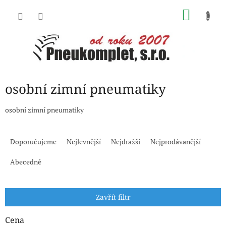
Přejít
NÁKU
na
obsah
KOŠÍK
osobní zimní pneumatiky
osobní zimní pneumatiky
Ř
a
Doporučujeme
Nejlevnější
Nejdražší
Nejprodávanější
z
e
Abecedně
n
í
p
Zavřít filtr
r
o
Cena