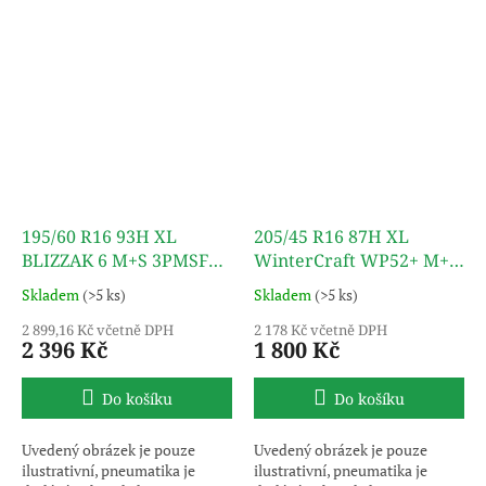
195/60 R16 93H XL
205/45 R16 87H XL
BLIZZAK 6 M+S 3PMSF
WinterCraft WP52+ M+S
TL BRIDGESTONE
3PMSF TL KUMHO
Skladem
(>5 ks)
Skladem
(>5 ks)
2 899,16 Kč včetně DPH
2 178 Kč včetně DPH
2 396 Kč
1 800 Kč
Do košíku
Do košíku
Uvedený obrázek je pouze
Uvedený obrázek je pouze
ilustrativní, pneumatika je
ilustrativní, pneumatika je