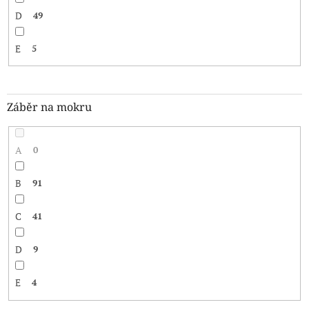
D
49
E
5
Záběr na mokru
A
0
B
91
C
41
D
9
E
4