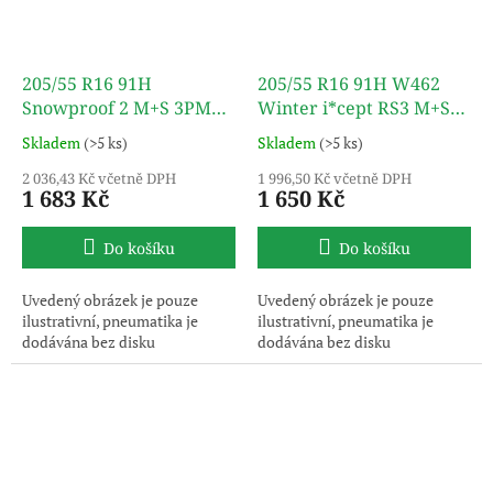
205/55 R16 91H
205/55 R16 91H W462
Snowproof 2 M+S 3PMSF
Winter i*cept RS3 M+S
TL NOKIAN TYRES
3PMSF TL HANKOOK
Skladem
(>5 ks)
Skladem
(>5 ks)
2 036,43 Kč včetně DPH
1 996,50 Kč včetně DPH
1 683 Kč
1 650 Kč
Do košíku
Do košíku
Uvedený obrázek je pouze
Uvedený obrázek je pouze
ilustrativní, pneumatika je
ilustrativní, pneumatika je
dodávána bez disku
dodávána bez disku