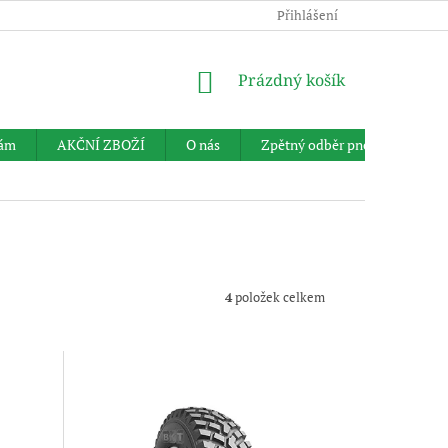
Přihlášení
NÁKUPNÍ
Prázdný košík
KOŠÍK
nám
AKČNÍ ZBOŽÍ
O nás
Zpětný odběr pneumatik
4
položek celkem