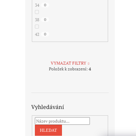
34
0
38
0
42
0
VYMAZAT FILTRY
Položek k zobrazení:
4
Vyhledávání
HLEDAT