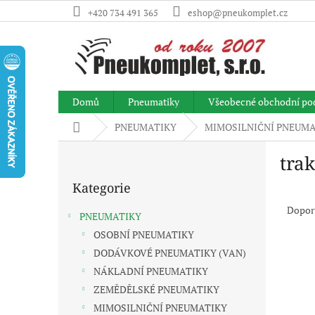
Přejít
+420 734 491 365
eshop@pneukomplet.cz
na
obsah
Domů
Pneumatiky
Všeobecné obchodní po
Domů
PNEUMATIKY
MIMOSILNIČNÍ PNEUMA
P
trak
o
Přeskočit
s
Kategorie
kategorie
Ř
t
a
r
Dopor
PNEUMATIKY
z
a
OSOBNÍ PNEUMATIKY
e
n
V
n
DODÁVKOVÉ PNEUMATIKY (VAN)
n
ý
í
í
NÁKLADNÍ PNEUMATIKY
p
p
p
ZEMĚDĚLSKÉ PNEUMATIKY
i
r
a
MIMOSILNIČNÍ PNEUMATIKY