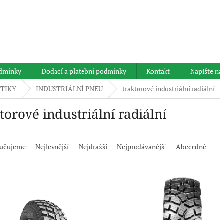
HLEDAT
dmínky
Dodací a platební podmínky
Kontakt
Napište 
TIKY
INDUSTRIÁLNÍ PNEU
traktorové industriální radiální
torové industriální radiální
učujeme
Nejlevnější
Nejdražší
Nejprodávanější
Abecedně