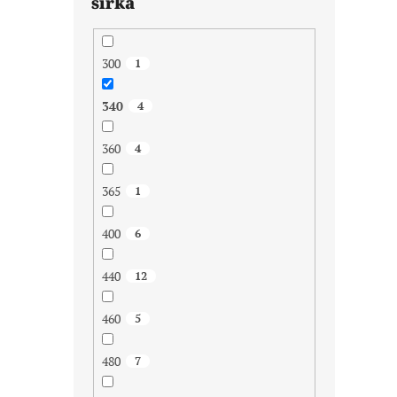
šířka
300
1
340
4
360
4
365
1
400
6
440
12
460
5
480
7