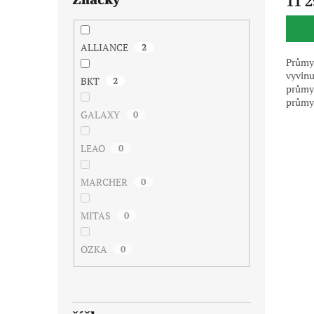
11 2
ALLIANCE
2
Průmy
vyvinu
BKT
2
průmys
průmys
GALAXY
0
zabýva
tvrdý
staveb
LEAO
0
pouze 
dodáv
MARCHER
0
MITAS
0
ÖZKA
0