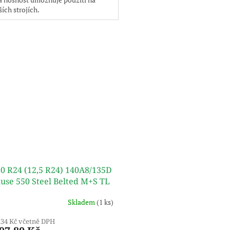
ších strojích.
80 R24 (12,5 R24) 140A8/135D
use 550 Steel Belted M+S TL
ANCE
Skladem
(1 ks)
,34 Kč včetně DPH