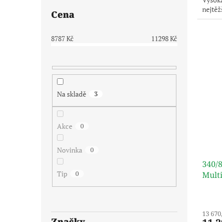
nejtěž
Cena
8787
Kč
11298
Kč
Na skladě
3
Akce
0
Novinka
0
340/
Tip
0
Multi
ALLI
13 670
Značky