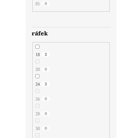
85
0
ráfek
18
2
20
0
24
2
26
0
28
0
30
0