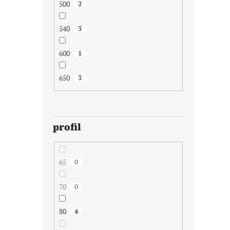
500
2
540
3
600
1
650
3
profil
65
0
70
0
80
4