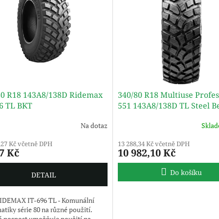
80 R18 143A8/138D Ridemax
340/80 R18 Multiuse Profes
96 TL BKT
551 143A8/138D TL Steel B
M+S
Na dotaz
Skla
,27 Kč včetně DPH
13 288,34 Kč včetně DPH
7 Kč
10 982,10 Kč
Do košíku
DETAIL
IDEMAX IT-696 TL - Komunální
tiky série 80 na různé použití.
 nosnost umožňuje použití na