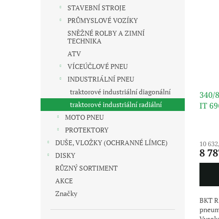
s
o
n
STAVEBNÍ STROJE
p
d
e
r
u
PRŮMYSLOVÉ VOZÍKY
l
o
k
SNĚŽNÉ ROLBY A ZIMNÍ
TECHNIKA
d
t
u
ů
ATV
k
VÍCEÚČLOVÉ PNEU
t
INDUSTRIÁLNÍ PNEU
ů
traktorové industriální diagonální
340/
traktorové industriální radiální
IT 6
MOTO PNEU
PROTEKTORY
DUŠE, VLOŽKY (OCHRANNÉ LÍMCE)
10 632
8 78
DISKY
RŮZNÝ SORTIMENT
AKCE
Značky
BKT R
pneuma
Vysoká