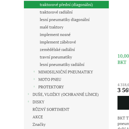
s
o
n
traktorové přední (diagonální)
p
d
e
r
u
traktorové radiální
l
o
k
lesní pneumatiky diagonální
d
t
malé traktory
u
ů
implement nosné
k
implement záběrové
t
zemědělské radiální
ů
10,0
travní pneumatiky
BKT
lesní pneumatiky radiální
MIMOSILNIČNÍ PNEUMATIKY
MOTO PNEU
4 318,
PROTEKTORY
3 56
DUŠE, VLOŽKY (OCHRANNÉ LÍMCE)
DISKY
RŮZNÝ SORTIMENT
AKCE
BKT TF
pneuma
Značky
delší 