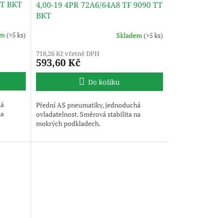
TT BKT
4,00-19 4PR 72A6/64A8 TF 9090 TT
BKT
em
(>5 ks)
Skladem
(>5 ks)
718,26 Kč včetně DPH
593,60 Kč
Do košíku
há
Přední AS pneumatiky, jednoduchá
na
ovladatelnost. Směrová stabilita na
mokrých podkladech.