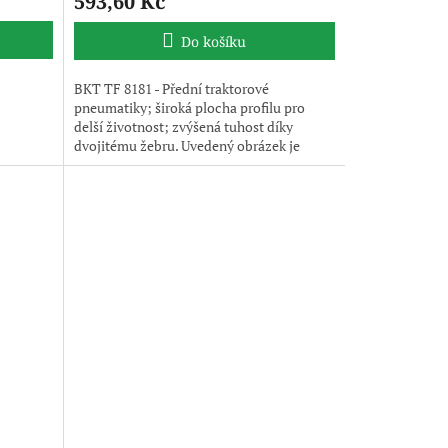
593,60 Kč
Do košíku
BKT TF 8181 - Přední traktorové
pneumatiky; široká plocha profilu pro
delší životnost; zvýšená tuhost díky
dvojitému žebru. Uvedený obrázek je
pouze ilustrativní, pneumatika je
dodávána bez disku.