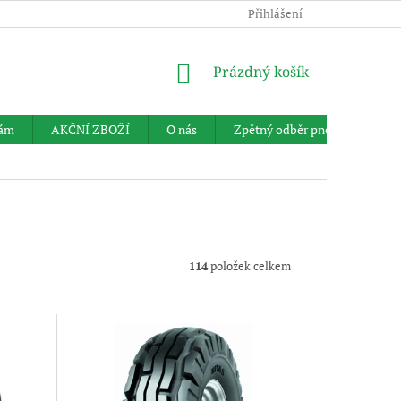
Přihlášení
NÁKUPNÍ
Prázdný košík
KOŠÍK
nám
AKČNÍ ZBOŽÍ
O nás
Zpětný odběr pneumatik
114
položek celkem