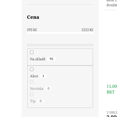
dvojit
pouze 
dodává
Cena
593
Kč
5252
Kč
Na skladě
95
Akce
1
11,0
Novinka
0
BKT
Tip
0
3 508,