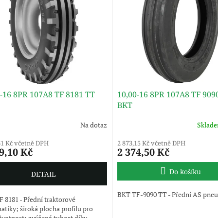
0-16 8PR 107A8 TF 8181 TT
10,00-16 8PR 107A8 TF 909
BKT
Na dotaz
Sklad
61 Kč včetně DPH
2 873,15 Kč včetně DPH
9,10 Kč
2 374,50 Kč
Do košíku
DETAIL
BKT TF-9090 TT - Přední AS pne
 8181 - Přední traktorové
tiky; široká plocha profilu pro
životnost; zvýšená tuhost díky