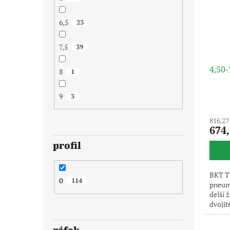
6,5
23
7,5
39
4,50
8
1
9
3
816,27
674
profil
BKT TF
0
114
pneuma
delší 
dvojit
pouze 
dodává
ráfek