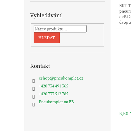
BKT TF
pneuma
Vyhledávání
delší 
dvojit
pouze 
dodává
HLEDAT
Kontakt
eshop
@
pneukomplet.cz
+420 734 491 365
+420 733 512 785
Pneukomplet na FB
5,50