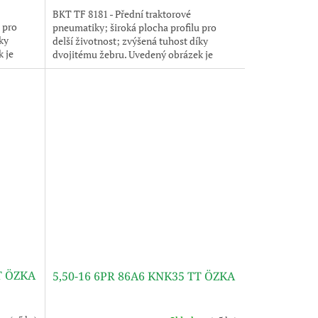
BKT TF 8181 - Přední traktorové
 pro
pneumatiky; široká plocha profilu pro
ky
delší životnost; zvýšená tuhost díky
 je
dvojitému žebru. Uvedený obrázek je
pouze ilustrativní, pneumatika je
dodávána bez disku.
T ÖZKA
5,50-16 6PR 86A6 KNK35 TT ÖZKA