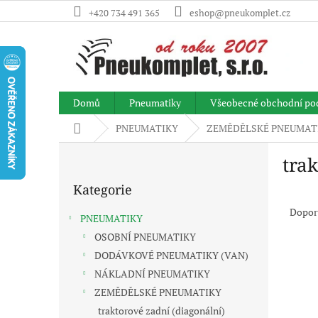
Přejít
+420 734 491 365
eshop@pneukomplet.cz
na
obsah
Domů
Pneumatiky
Všeobecné obchodní po
Domů
PNEUMATIKY
ZEMĚDĚLSKÉ PNEUMAT
P
tra
o
Přeskočit
s
Kategorie
kategorie
Ř
t
a
r
Dopor
PNEUMATIKY
z
a
OSOBNÍ PNEUMATIKY
e
n
V
n
DODÁVKOVÉ PNEUMATIKY (VAN)
n
ý
í
í
NÁKLADNÍ PNEUMATIKY
p
p
p
ZEMĚDĚLSKÉ PNEUMATIKY
i
r
a
traktorové zadní (diagonální)