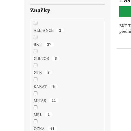
2 89
Značky
BKT TF
ALLIANCE
2
přední
BKT
37
CULTOR
8
GTK
8
KABAT
6
MITAS
11
MRL
1
ÖZKA
41