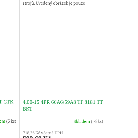
strojů. Uvedený obrázek je pouze
ilustrativní, pneumatika je dodávána bez
disku
TT GTK
4,00-15 4PR 66A6/59A8 TF 8181 TT
BKT
dem
(3 ks)
Skladem
(>5 ks)
718,26 Kč včetně DPH