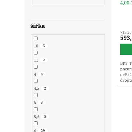
4,00
šířka
718,26
593
10
3
11
2
BKT TF
pneuma
4
4
delší 
dvojit
pouze 
4,5
2
dodává
5
3
5,5
5
6
29