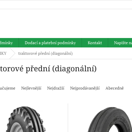
HLEDAT
dmínky
Dodací a platební podmínky
Kontakt
Napište 
IKY
traktorové přední (diagonální)
ktorové přední (diagonální)
učujeme
Nejlevnější
Nejdražší
Nejprodávanější
Abecedně