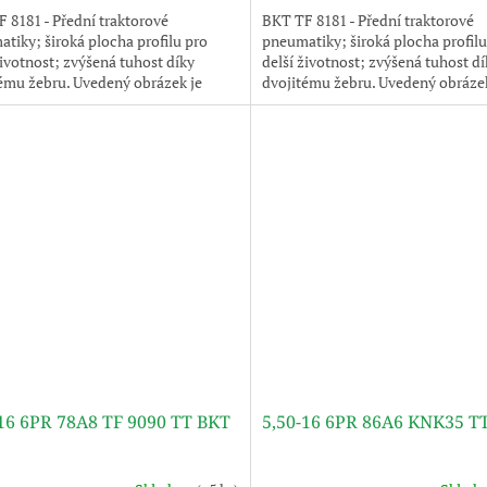
 8181 - Přední traktorové
BKT TF 8181 - Přední traktorové
tiky; široká plocha profilu pro
pneumatiky; široká plocha profilu
životnost; zvýšená tuhost díky
delší životnost; zvýšená tuhost dí
ému žebru. Uvedený obrázek je
dvojitému žebru. Uvedený obrázek
ilustrativní, pneumatika je
pouze ilustrativní, pneumatika je
na bez disku.
dodávána bez disku.
-16 6PR 78A8 TF 9090 TT BKT
5,50-16 6PR 86A6 KNK35 T