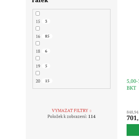
15
3
16
85
18
6
19
5
5,00
20
15
BKT
VYMAZAT FILTRY
848,94
Položek k zobrazení:
114
701