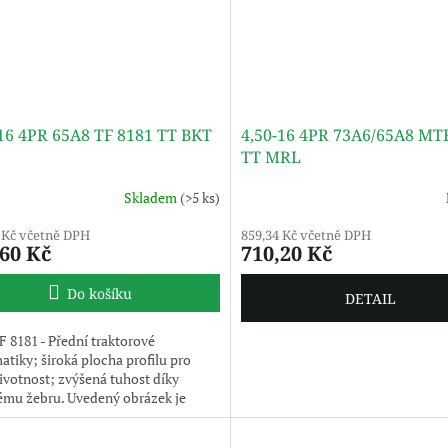
-16 4PR 65A8 TF 8181 TT BKT
4,50-16 4PR 73A6/65A8 MT
TT MRL
Skladem
(>5 ks)
 Kč včetně DPH
859,34 Kč včetně DPH
,60 Kč
710,20 Kč
Do košíku
DETAIL
 8181 - Přední traktorové
tiky; široká plocha profilu pro
životnost; zvýšená tuhost díky
ému žebru. Uvedený obrázek je
ilustrativní, pneumatika je
na bez disku.