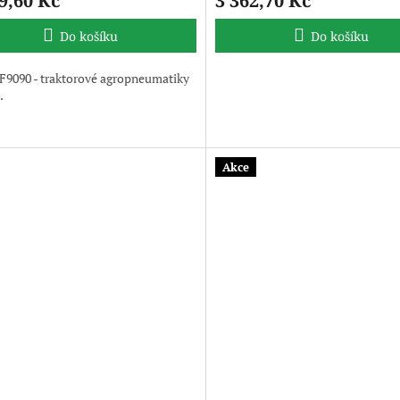
9,60 Kč
3 362,70 Kč
Do košíku
Do košíku
9090 - traktorové agropneumatiky
.
Akce