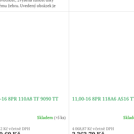
ému žebru. Uvedený obrázek je
ilustrativní, pneumatika je
na bez disku.
0-16 8PR 110A8 TF 9090 TT
11,00-16 8PR 118A6 AS16 
Skladem
(>5 ks)
Skla
52 Kč včetně DPH
4 068,87 Kč včetně DPH