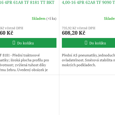
-16 4PR 61A8 TF 8181 TT BKT
4,00-16 4PR 62A8 TF 9090 
Skladem
(>5 ks)
Sklad
 Kč včetně DPH
735,92 Kč včetně DPH
,60 Kč
608,20 Kč
Do košíku
Do košíku
 8181 - Přední traktorové
Přední AS pneumatiky, jednoduc
tiky; široká plocha profilu pro
ovladatelnost. Směrová stabilita 
životnost; zvýšená tuhost díky
mokrých podkladech.
ému žebru. Uvedený obrázek je
ilustrativní, pneumatika je
na bez disku.