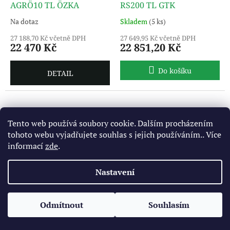
AGRÖ10 TL ÖZKA
RS200 TL GTK
Na dotaz
Skladem
(5 ks)
27 188,70 Kč včetně DPH
27 649,95 Kč včetně DPH
22 470 Kč
22 851,20 Kč
Do košíku
DETAIL
Tento web používá soubory cookie. Dalším procházením
tohoto webu vyjadřujete souhlas s jejich používáním.. Více
informací
zde
.
Nastavení
Odmítnout
Souhlasím
520/85 R42 157D Agri
520/85 R42 162A8/162B
Star II Stubble Guard TL
RD-01 TL CULTOR