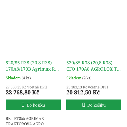
Uvedený obrázek je pouze
ilustrativní, pneumatika je
dodávána bez disku.
520/85 R38 (20,8 R38)
520/85 R38 (20,8 R38)
170A8/170B Agrimax RT
CFO 170A8 AGROLOX TL
855 TL BKT
ÖZKA
Skladem
(4 ks)
Skladem
(2 ks)
27 550,25 Kč včetně DPH
25 183,13 Kč včetně DPH
22 768,80 Kč
20 812,50 Kč
Do košíku
Do košíku
BKT RT855 AGRIMAX -
TRAKTOROVÁ AGRO