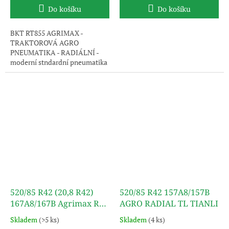
Do košíku
Do košíku
BKT RT855 AGRIMAX -
TRAKTOROVÁ AGRO
PNEUMATIKA - RADIÁLNÍ -
moderní stndardní pneumatika
s extra vysokou nosností.
Uvedený obrázek je pouze
ilustrativní, pneumatika je
dodávána bez disku.
520/85 R42 (20,8 R42)
520/85 R42 157A8/157B
167A8/167B Agrimax RT
AGRO RADIAL TL TIANLI
855 TL BKT
Skladem
(>5 ks)
Skladem
(4 ks)