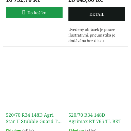
Do košíku
DETAIL
Uvedený obrázek je pouze
ilustrativní, pneumatika je
dodávána bez disku
520/70 R34 148D Agri
520/70 R34 148D
Star II Stubble Guard TL
Agrimax RT 765 TL BKT
ALLIANCE
Skladem
(>5 ks)
Skladem
(>5 ks)