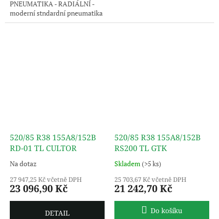
PNEUMATIKA - RADIÁLNÍ -
moderní stndardní pneumatika
s extra vysokou nosností.
Uvedený obrázek je pouze
ilustrativní, pneumatika je
dodávána bez disku.
520/85 R38 155A8/152B
520/85 R38 155A8/152B
RD-01 TL CULTOR
RS200 TL GTK
Na dotaz
Skladem
(>5 ks)
27 947,25 Kč včetně DPH
25 703,67 Kč včetně DPH
23 096,90 Kč
21 242,70 Kč
Do košíku
DETAIL