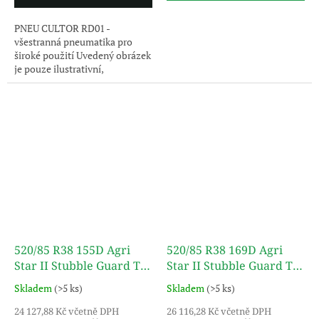
PNEU CULTOR RD01 -
všestranná pneumatika pro
široké použití Uvedený obrázek
je pouze ilustrativní,
pneumatika je dodávána bez
disku
520/85 R38 155D Agri
520/85 R38 169D Agri
Star II Stubble Guard TL
Star II Stubble Guard TL
ALLIANCE
ALLIANCE
Skladem
(>5 ks)
Skladem
(>5 ks)
24 127,88 Kč včetně DPH
26 116,28 Kč včetně DPH