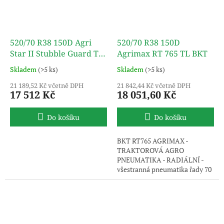
520/70 R38 150D Agri
520/70 R38 150D
Star II Stubble Guard TL
Agrimax RT 765 TL BKT
ALLIANCE
Skladem
(>5 ks)
Skladem
(>5 ks)
21 189,52 Kč včetně DPH
21 842,44 Kč včetně DPH
17 512 Kč
18 051,60 Kč
Do košíku
Do košíku
BKT RT765 AGRIMAX -
TRAKTOROVÁ AGRO
PNEUMATIKA - RADIÁLNÍ -
všestranná pneumatika řady 70
s vysokým komfortem na silnici
i na poli. Uvedený obrázek je
pouze ilustrativní, pneumatika
je dodávána bez disku