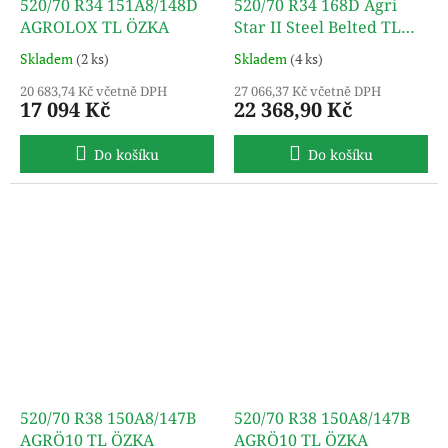
520/70 R34 151A8/148D
520/70 R34 168D Agri
AGROLOX TL ÖZKA
Star II Steel Belted TL
ALLIANCE
Skladem
(2 ks)
Skladem
(4 ks)
20 683,74 Kč včetně DPH
27 066,37 Kč včetně DPH
17 094 Kč
22 368,90 Kč
Do košíku
Do košíku
520/70 R38 150A8/147B
520/70 R38 150A8/147B
AGRÖ10 TL ÖZKA
AGRÖ10 TL ÖZKA