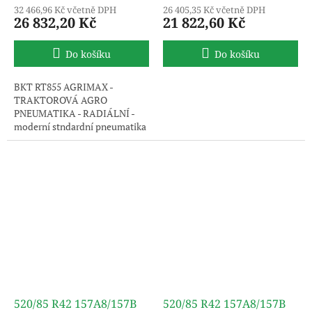
32 466,96 Kč včetně DPH
26 405,35 Kč včetně DPH
26 832,20 Kč
21 822,60 Kč
Do košíku
Do košíku
BKT RT855 AGRIMAX -
TRAKTOROVÁ AGRO
PNEUMATIKA - RADIÁLNÍ -
moderní stndardní pneumatika
s extra vysokou nosností.
Uvedený obrázek je pouze
ilustrativní, pneumatika je
dodávána bez disku.
520/85 R42 157A8/157B
520/85 R42 157A8/157B