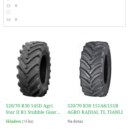
52
0
54
0
V
ý
p
i
s
p
r
o
d
u
k
520/70 R30 145D Agri
520/70 R30 151A8/151B
t
Star II R1 Stubble Guard
AGRO RADIAL TL TIANLI
ů
TL ALLIANCE
Skladem
(>5 ks)
Na dotaz