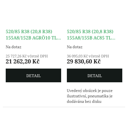
520/85 R38 (20,8 R38)
520/85 R38 (20,8 R38)
155A8/152B AGRÖ10 TL
155A8/155B AC85 TL
ÖZKA
MITAS
Na dotaz
Na dotaz
25 727,26 Kč včetně DPH
36 095,03 Kč včetně DPH
21 262,20 Kč
29 830,60 Kč
DETAIL
DETAIL
Uvedený obrázek je pouze
ilustrativní, pneumatika je
dodávána bez disku