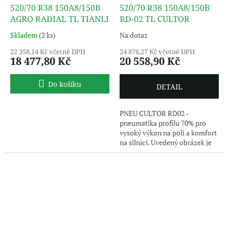
520/70 R38 150A8/150B
520/70 R38 150A8/150B
AGRO RADIAL TL TIANLI
RD-02 TL CULTOR
Skladem
(2 ks)
Na dotaz
22 358,14 Kč včetně DPH
24 876,27 Kč včetně DPH
18 477,80 Kč
20 558,90 Kč
Do košíku
DETAIL
PNEU CULTOR RD02 -
pneumatika profilu 70% pro
vysoký výkon na poli a komfort
na silnici. Uvedený obrázek je
pouze ilustrativní, pneumatika
je dodávána bez disku