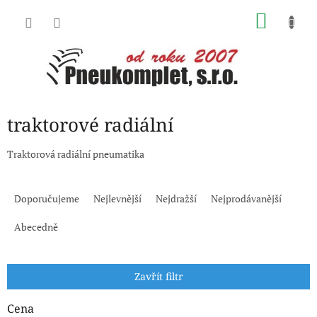
Přejít
NÁKU
na
obsah
KOŠÍK
traktorové radiální
Traktorová radiální pneumatika
Ř
a
Doporučujeme
Nejlevnější
Nejdražší
Nejprodávanější
z
e
Abecedně
n
í
p
Zavřít filtr
r
o
Cena