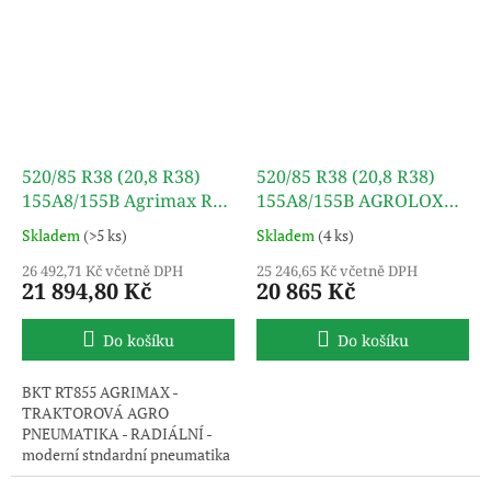
520/85 R38 (20,8 R38)
520/85 R38 (20,8 R38)
155A8/155B Agrimax RT
155A8/155B AGROLOX
855 TL BKT
TL ÖZKA
Skladem
(>5 ks)
Skladem
(4 ks)
26 492,71 Kč včetně DPH
25 246,65 Kč včetně DPH
21 894,80 Kč
20 865 Kč
Do košíku
Do košíku
BKT RT855 AGRIMAX -
TRAKTOROVÁ AGRO
PNEUMATIKA - RADIÁLNÍ -
moderní stndardní pneumatika
s extra vysokou nosností.