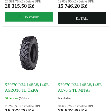
24 581,76 Kč včetně DPH
19 052,90 Kč včetně DPH
20 315,50 Kč
15 746,20 Kč
Do košíku
DETAIL
520/70 R34 148A8/146B
520/70 R34 148A8/148B
AGRÖ10 TL ÖZKA
AC70 G TL MITAS
Skladem
(>5 ks)
Na dotaz
20 246,57 Kč včetně DPH
34 658,76 Kč včetně DPH
16 732,70 Kč
28 643,60 Kč