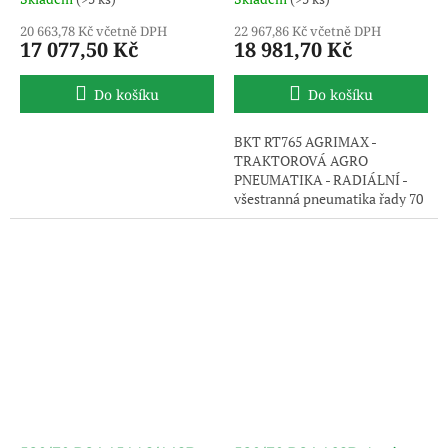
20 663,78 Kč včetně DPH
22 967,86 Kč včetně DPH
17 077,50 Kč
18 981,70 Kč
Do košíku
Do košíku
BKT RT765 AGRIMAX -
TRAKTOROVÁ AGRO
PNEUMATIKA - RADIÁLNÍ -
všestranná pneumatika řady 70
s vysokým komfortem na silnici
i na poli. Uvedený obrázek je
pouze ilustrativní, pneumatika
je dodávána bez disku