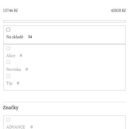
d
u
15746
Kč
42858
Kč
k
t
ů
Na skladě
34
Akce
0
Novinka
0
Tip
0
Značky
ADVANCE
0