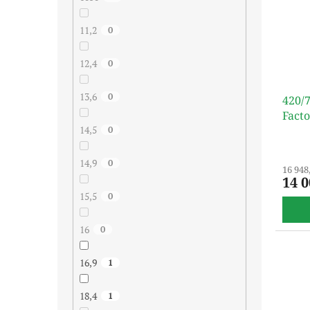
11,2
0
12,4
0
13,6
0
420/
Fact
14,5
0
14,9
0
16 948
14 0
15,5
0
16
0
16,9
1
18,4
1