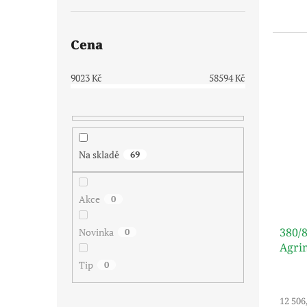
Cena
9023
Kč
58594
Kč
Na skladě
69
Akce
0
380/8
Novinka
0
Agri
Tip
0
12 506