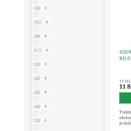
180
0
19,5
0
200
0
21,3
0
420/8
RD-0
210
0
220
0
14 342
11 8
230
0
240
0
Trakto
obráze
250
0
je dod