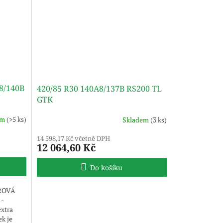
A8/140B
420/85 R30 140A8/137B RS200 TL
GTK
em
(>5 ks)
Skladem
(3 ks)
14 598,17 Kč včetně DPH
12 064,60 Kč
Do košíku
ROVÁ
-
extra
k je