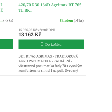
II
420/70 R30 134D Agrimax RT 765
CE
TL BKT
em
(>5 ks)
Skladem
(>5 ks)
15 926,02 Kč včetně DPH
13 162 Kč
Do košíku
BKT RT765 AGRIMAX - TRAKTOROVÁ
AGRO PNEUMATIKA - RADIÁLNÍ -
všestranná pneumatika řady 70 s vysokým
komfortem na silnici i na poli. Uvedený
obrázek je pouze ilustrativní, pneumatika
je dodávána bez disku