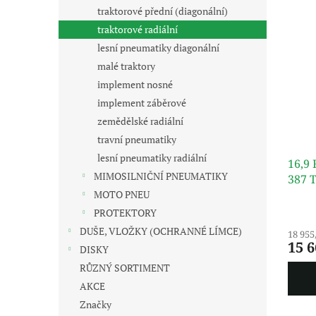
n
i
r
traktorové přední (diagonální)
e
s
o
traktorové radiální
l
p
d
lesní pneumatiky diagonální
r
u
malé traktory
o
k
implement nosné
d
t
u
ů
implement záběrové
k
zemědělské radiální
t
travní pneumatiky
ů
lesní pneumatiky radiální
16,9 
MIMOSILNIČNÍ PNEUMATIKY
387 
MOTO PNEU
PROTEKTORY
DUŠE, VLOŽKY (OCHRANNÉ LÍMCE)
18 955
15 6
DISKY
RŮZNÝ SORTIMENT
AKCE
Značky