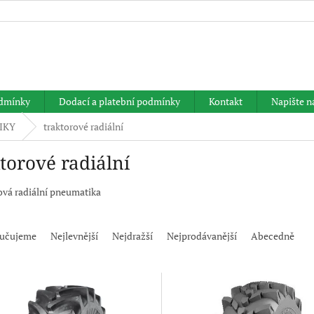
HLEDAT
dmínky
Dodací a platební podmínky
Kontakt
Napište 
IKY
traktorové radiální
torové radiální
ová radiální pneumatika
učujeme
Nejlevnější
Nejdražší
Nejprodávanější
Abecedně