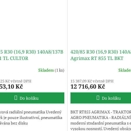
5 R30 (16,9 R30) 140A8/137B
420/85 R30 (16,9 R30) 140
1 TL CULTOR
Agrimax RT 855 TL BKT
Skladem
(1 ks)
Sklad
,25 Kč včetně DPH
15 387,09 Kč včetně DPH
53,10 Kč
12 716,60 Kč
Do košíku
Do košíku
rová radiální pneumatika Uvedený
BKT RT855 AGRIMAX - TRAKTO
k je pouze ilustrativní, pneumatika
AGRO PNEUMATIKA - RADIÁLNÍ 
ávána bez disku
moderní stndardní pneumatika s 
vysokou nosností. Uvedený obráze