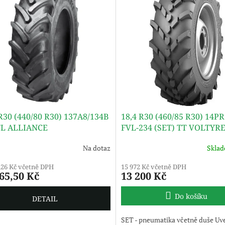
R30 (440/80 R30) 137A8/134B
18,4 R30 (460/85 R30) 14P
TL ALLIANCE
FVL-234 (SET) TT VOLTYR
Na dotaz
Skla
,26 Kč včetně DPH
15 972 Kč včetně DPH
65,50 Kč
13 200 Kč
Do košíku
DETAIL
SET - pneumatika včetně duše Uv