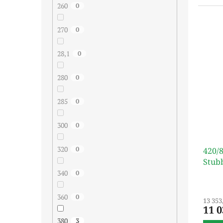
260
0
270
0
28,1
0
280
0
285
0
300
0
320
0
420/
Stub
340
0
360
0
13 353
11 
380
3