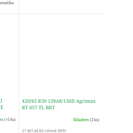
eumatika
II
420/65 R30 139A8/136D Agrimax
CE
RT 657 TL BKT
em
(>5 ks)
Skladem
(2 ks)
17 467,44 Kč včetně DPH