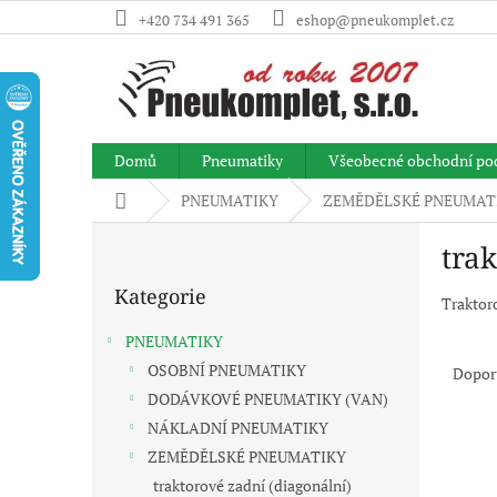
Přejít
+420 734 491 365
eshop@pneukomplet.cz
na
obsah
Domů
Pneumatiky
Všeobecné obchodní po
Domů
PNEUMATIKY
ZEMĚDĚLSKÉ PNEUMAT
P
trak
o
Přeskočit
s
Kategorie
kategorie
t
Traktor
r
Ř
PNEUMATIKY
a
a
OSOBNÍ PNEUMATIKY
Dopor
n
z
DODÁVKOVÉ PNEUMATIKY (VAN)
n
e
í
NÁKLADNÍ PNEUMATIKY
V
n
p
ZEMĚDĚLSKÉ PNEUMATIKY
ý
í
a
traktorové zadní (diagonální)
p
p