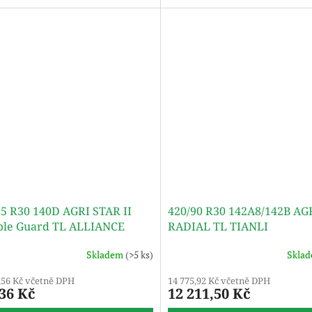
pouze ilustrativní, pneumatika je
dodávána bez disku.
85 R30 140D AGRI STAR II
420/90 R30 142A8/142B A
ble Guard TL ALLIANCE
RADIAL TL TIANLI
Skladem
(>5 ks)
Skla
,56 Kč včetně DPH
14 775,92 Kč včetně DPH
036 Kč
12 211,50 Kč