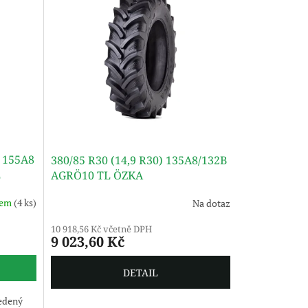
R 155A8
380/85 R30 (14,9 R30) 135A8/132B
E
AGRÖ10 TL ÖZKA
dem
(4 ks)
Na dotaz
10 918,56 Kč včetně DPH
9 023,60 Kč
DETAIL
edený