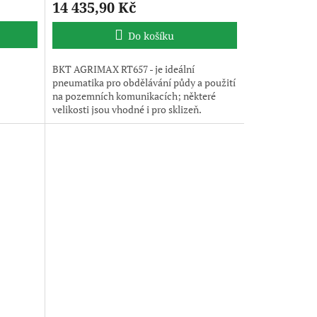
14 435,90 Kč
Do košíku
BKT AGRIMAX RT657 - je ideální
pneumatika pro obdělávání půdy a použití
na pozemních komunikacích; některé
velikosti jsou vhodné i pro sklizeň.
Pneumatika poskytuje vynikající jízdní
komfort i výrazné úspory paliva. Agrimax
RT 657 je nejlepší volbou pro všechny,
kteří potřebují všestranné a spolehlivé
pneumatiky bez ztráty výkonu.