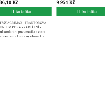
36,10 Kč
9 954 Kč
Do košíku
Do košíku
T855 AGRIMAX - TRAKTOROVÁ
PNEUMATIKA - RADIÁLNÍ -
í stndardní pneumatika s extra
u nosností. Uvedený obrázek je
ilustrativní, pneumatika je
na bez disku.