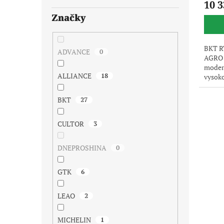
10 3
Značky
BKT R
ADVANCE
0
AGRO 
modern
ALLIANCE
18
vysoko
pouze 
dodává
BKT
27
CULTOR
3
DNEPROSHINA
0
GTK
6
LEAO
2
MICHELIN
1