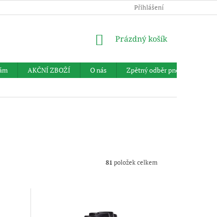
Přihlášení
NÁKUPNÍ
Prázdný košík
KOŠÍK
nám
AKČNÍ ZBOŽÍ
O nás
Zpětný odběr pneumatik
81
položek celkem