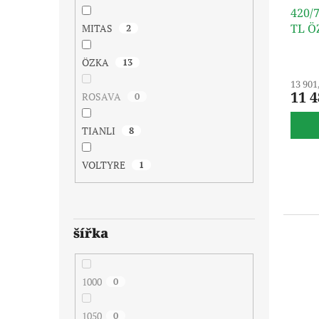
420/
TL Ö
MITAS
2
ÖZKA
13
13 901
11 4
ROSAVA
0
TIANLI
8
VOLTYRE
1
šířka
1000
0
1050
0