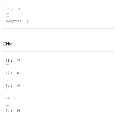
TVS
0
VOLTYRE
0
šířka
11,2
33
12,4
46
13,6
36
14
2
14,9
36