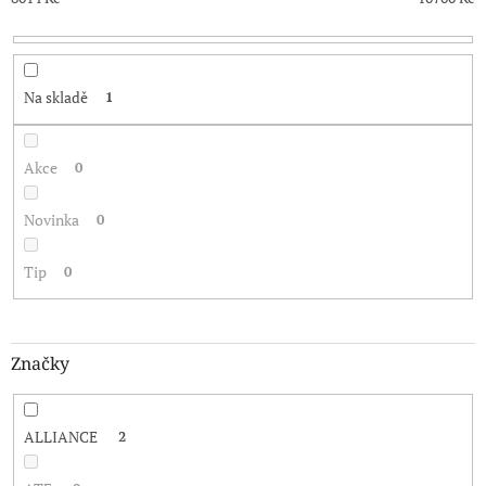
k
t
ů
Na skladě
1
Akce
0
Novinka
0
Tip
0
Značky
ALLIANCE
2