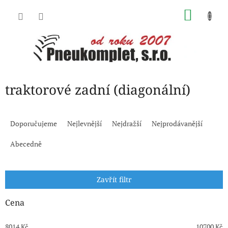
Přejít
NÁKU
na
obsah
KOŠÍK
traktorové zadní (diagonální)
Ř
a
Doporučujeme
Nejlevnější
Nejdražší
Nejprodávanější
z
e
Abecedně
n
í
p
Zavřít filtr
r
o
Cena
d
u
8014
Kč
10700
Kč