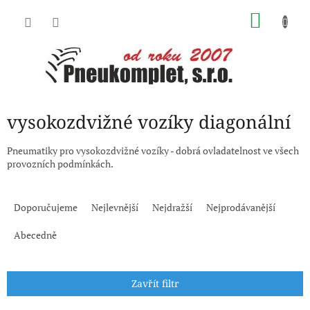
Přejít
NÁKU
na
obsah
KOŠÍK
vysokozdvižné vozíky diagonální
Pneumatiky pro vysokozdvižné vozíky - dobrá ovladatelnost ve všech
provozních podmínkách.
Ř
a
Doporučujeme
Nejlevnější
Nejdražší
Nejprodávanější
z
e
Abecedně
n
í
p
Zavřít filtr
r