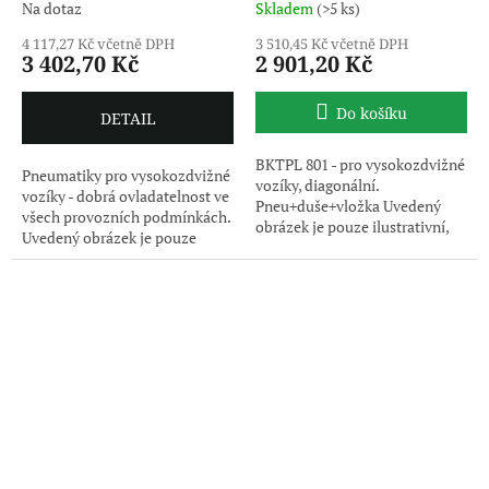
Na dotaz
Skladem
(>5 ks)
4 117,27 Kč včetně DPH
3 510,45 Kč včetně DPH
3 402,70 Kč
2 901,20 Kč
Do košíku
DETAIL
BKTPL 801 - pro vysokozdvižné
Pneumatiky pro vysokozdvižné
vozíky, diagonální.
vozíky - dobrá ovladatelnost ve
Pneu+duše+vložka Uvedený
všech provozních podmínkách.
obrázek je pouze ilustrativní,
Uvedený obrázek je pouze
pneumatika je dodávána bez
ilustrativní, pneumatika je
disku
dodávána bez disku