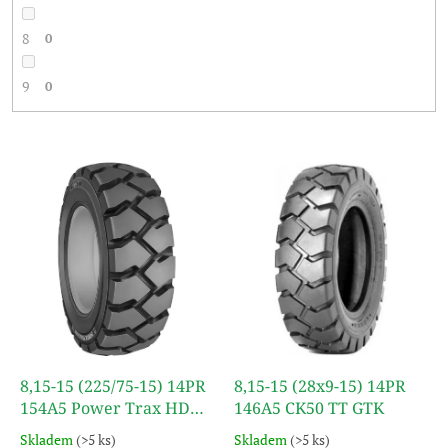
8
0
9
0
V
ý
p
i
s
p
r
o
d
u
k
8,15-15 (225/75-15) 14PR
8,15-15 (28x9-15) 14PR
t
154A5 Power Trax HD
146A5 CK50 TT GTK
ů
Forklift (SET) TT BKT
Skladem
(>5 ks)
Skladem
(>5 ks)