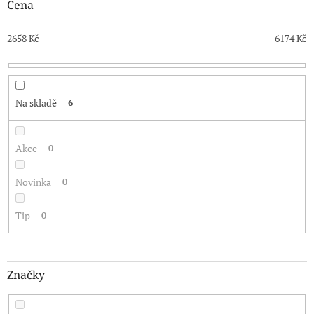
o
Cena
d
u
2658
Kč
6174
Kč
k
t
ů
Na skladě
6
Akce
0
Novinka
0
Tip
0
Značky