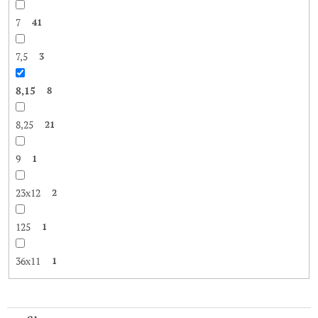
7
41
7,5
3
8,15
8
8,25
21
9
1
23x12
2
125
1
36x11
1