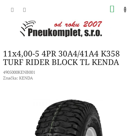
Přejít
NÁKU
na
obsah
KOŠÍK
11x4,00-5 4PR 30A4/41A4 K358
TURF RIDER BLOCK TL KENDA
4905000KENB001
Značka:
KENDA