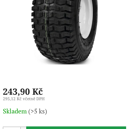
243,90 Kč
295,12 Kč včetně DPH
Měrná
Skladem
(>5 ks)
cena: