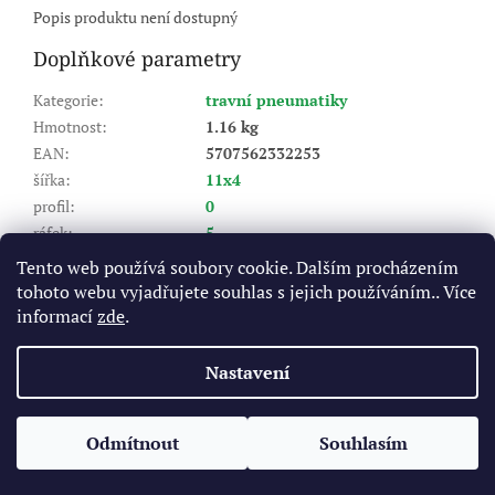
Popis produktu není dostupný
Doplňkové parametry
Kategorie
:
travní pneumatiky
Hmotnost
:
1.16 kg
EAN
:
5707562332253
šířka
:
11x4
profil
:
0
ráfek
:
5
Výrobce pneu (značka)
:
KENDA
Tento web používá soubory cookie. Dalším procházením
Dezén
:
K358
tohoto webu vyjadřujete souhlas s jejich používáním.. Více
Index nosnosti (LI)
:
30/41
informací
zde
.
Rychlostní index (SI)
:
A4 - do 20 km/hod
Nastavení
Z
á
Odmítnout
Souhlasím
Vytvořil Shoptet
p
a