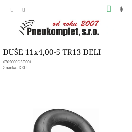
Přejít
NÁKU
na
obsah
KOŠÍK
DUŠE 11x4,00-5 TR13 DELI
6705000OST001
Značka:
DELI