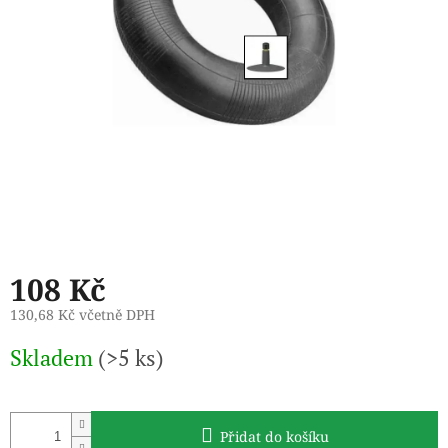
108 Kč
130,68 Kč včetně DPH
Měrná
Skladem
(>5 ks)
cena:
Přidat do košíku