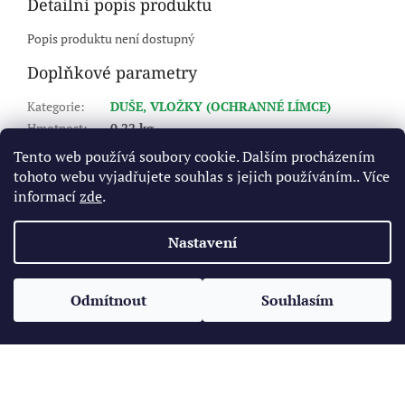
Detailní popis produktu
Popis produktu není dostupný
Doplňkové parametry
Kategorie
:
DUŠE, VLOŽKY (OCHRANNÉ LÍMCE)
Hmotnost
:
0.22 kg
EAN
:
5707562126326
Tento web používá soubory cookie. Dalším procházením
šířka
:
11x4
tohoto webu vyjadřujete souhlas s jejich používáním.. Více
ráfek
:
5
informací
zde
.
Typ ventilku
:
gumový ventilek
Nastavení
Z
á
Odmítnout
Souhlasím
Vytvořil Shoptet
p
a
t
Copyright 2026
Pneukomplet.cz
. Všechna práva vyhrazena.
í
Upravit nastavení cookies