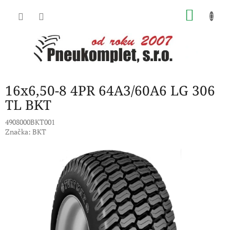
Přejít
NÁKU
na
obsah
KOŠÍK
16x6,50-8 4PR 64A3/60A6 LG 306
TL BKT
4908000BKT001
Značka:
BKT