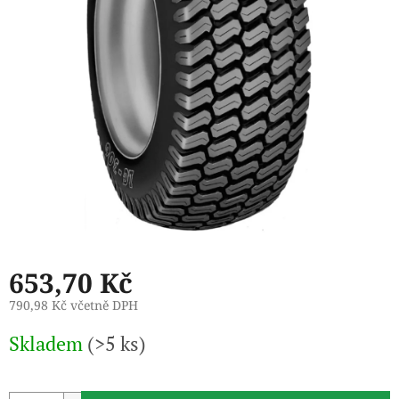
653,70 Kč
790,98 Kč včetně DPH
Měrná
Skladem
(>5 ks)
cena: