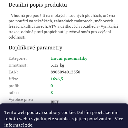
Detailní popis produktu
- Vhodná pro použití na mokrých i suchých plochách, určena
pro použití na sekačkách, zahradních traktorech, sněhových
frézách, kultivátorech, ATV a užitkových vozidlech - Vynikající
trakce, odolná proti propíchnutí, pryžová směs pro zvýšení
odolnosti
Doplňkové parametry
Kategorie
:
travní pneumatiky
Hmotnost
:
3.12 kg
EAN
:
8903094012350
šířka
:
16x6,5
profil
:
0
ráfek
:
8
Výrobce pneu
BKT
(značka)
:
Dezén
:
LG 306
Tento web používá soubory cookie. Dalším procházením
tohoto webu vyjadřujete souhlas s jejich používáním.. Více
Index nosnosti (LI)
:
64/60
informací
zde
.
A3 - do 15 km/hod, A6 - do 30
Rychlostní index (SI)
: